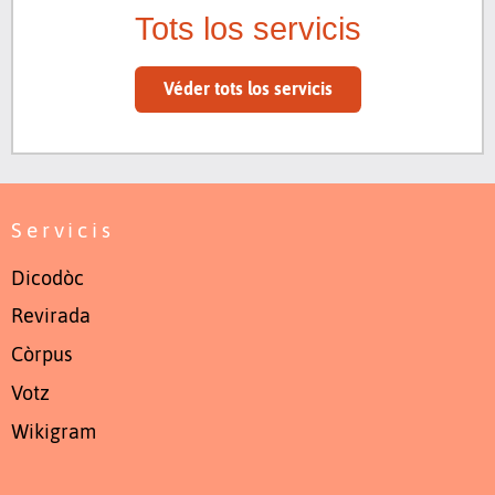
Tots los servicis
Véder tots los servicis
Servicis
Dicodòc
Revirada
Còrpus
Votz
Wikigram