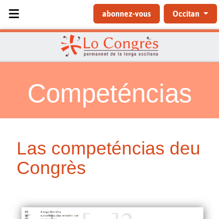
Sélectionnez votre langue
abonnez-vous
Occitan
Competéncias
Las competéncias deu
Congrès