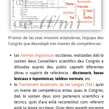
Pr'amor de las soas missions estatutàrias, l'equipa deu
Congrès que desvolopè tres maines de competéncias :
las
nòrmas lingüisticas
occitanas, realizadas dab lo
sostien deus Conselhèrs scientifics deu Congrès e
difusidas auprès deu public capvath diferentas
òbras o supòrts de referéncia :
diccionaris
,
basas
lexicaus e toponimicas
,
tablèus normats
, etc.
lo
Tractament Automatic de las Lengas (TAL)
qu'ei
un maine de competéncia entau quau lo Congrès,
dab lo sostien deus sons partenaris scientifics e
tecnics, qu'ei d'ara enlà reconeishut com referent
entà la lenga occitana. Qu'ei dens aqueth encastre