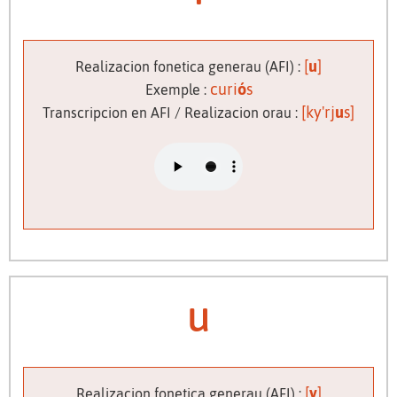
[
u
]
Realizacion fonetica generau (AFI) :
curi
ó
s
Exemple :
[ky'rj
u
s]
Transcripcion en AFI / Realizacion orau :
u
[
y
]
Realizacion fonetica generau (AFI) :