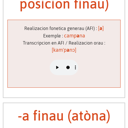
posicion finau)
[
a
]
Realizacion fonetica generau (AFI) :
camp
a
na
Exemple :
Transcripcion en AFI / Realizacion orau :
[kam'p
a
nɔ]
-a finau (atòna)