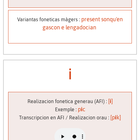
present sonqu'en
Variantas foneticas màgers :
gascon e lengadocian
i
[
i
]
Realizacion fonetica generau (AFI) :
p
i
c
Exemple :
[p
i
k]
Transcripcion en AFI / Realizacion orau :