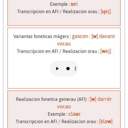
u
ei
Exemple :
[
ɥ
ej]
Transcripcion en AFI / Realizacion orau :
gascon : [
w
] davant
Variantas foneticas màgers :
vocau
[
w
ej]
Transcripcion en AFI / Realizacion orau :
[
w
] darrèr
Realizacion fonetica generau (AFI) :
vocau
cla
u
s
Exemple :
[kla
w
]
Transcripcion en AFI / Realizacion orau :