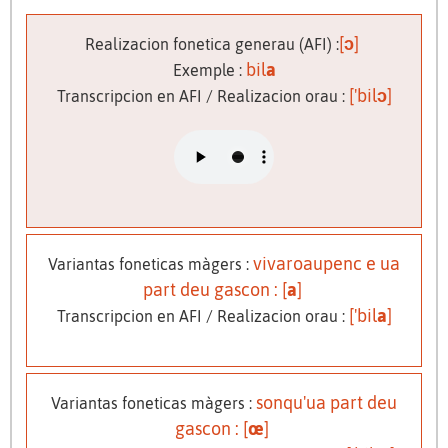
[
ɔ
]
Realizacion fonetica generau (AFI) :
bil
a
Exemple :
['bil
ɔ
]
Transcripcion en AFI / Realizacion orau :
vivaroaupenc e ua
Variantas foneticas màgers :
part deu gascon : [
a
]
['bil
a
]
Transcripcion en AFI / Realizacion orau :
sonqu'ua part deu
Variantas foneticas màgers :
gascon : [
œ
]