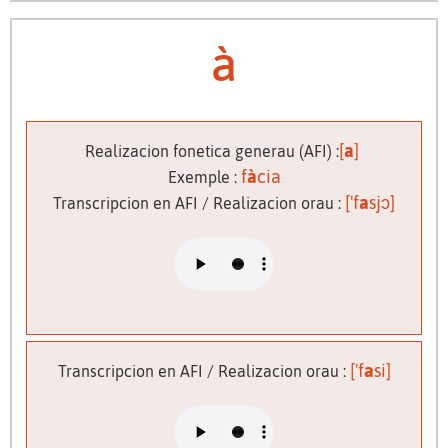
à
[
a
]
Realizacion fonetica generau (AFI) :
f
à
cia
Exemple :
['f
a
sjɔ]
Transcripcion en AFI / Realizacion orau :
['f
a
si]
Transcripcion en AFI / Realizacion orau :