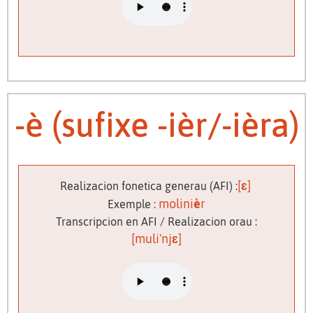
-è (sufixe -ièr/-ièra)
[
ɛ
]
Realizacion fonetica generau (AFI) :
molini
è
r
Exemple :
Transcripcion en AFI / Realizacion orau :
[muli'nj
ɛ
]