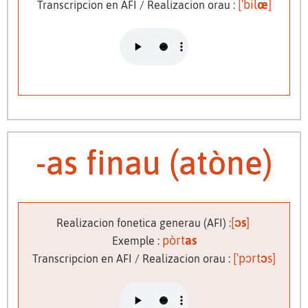
['bil
œ
]
Transcripcion en AFI / Realizacion orau :
-as finau (atòne)
[
ɔs
]
Realizacion fonetica generau (AFI) :
pòrt
as
Exemple :
['pɔrt
ɔ
s]
Transcripcion en AFI / Realizacion orau :