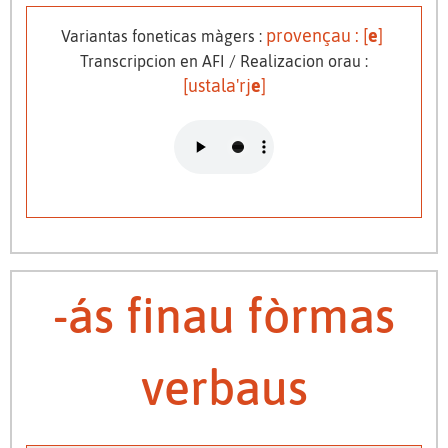
provençau : [
e
]
Variantas foneticas màgers :
Transcripcion en AFI / Realizacion orau :
[ustala'rj
e
]
-ás finau fòrmas
verbaus