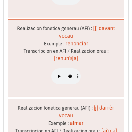
[
j
] davant
Realizacion fonetica generau (AFI) :
vocau
renonc
i
ar
Exemple :
Transcripcion en AFI / Realizacion orau :
[renun's
j
a]
[
j
] darrèr
Realizacion fonetica generau (AFI) :
vocau
a
i
mar
Exemple :
[a
j
'ma]
Transcripcion en AFI / Realizacion orau :