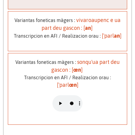
vivaroaupenc e ua
Variantas foneticas màgers :
part deu gascon : [
an
]
['parl
an
]
Transcripcion en AFI / Realizacion orau :
sonqu'ua part deu
Variantas foneticas màgers :
gascon : [
œn
]
Transcripcion en AFI / Realizacion orau :
['parl
œn
]