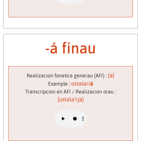
-á finau
[
ɔ
]
Realizacion fonetica generau (AFI) :
ostalari
á
Exemple :
Transcripcion en AFI / Realizacion orau :
[ustala'rj
ɔ
]