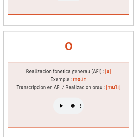
o
[
u
]
Realizacion fonetica generau (AFI) :
m
o
lin
Exemple :
[m
u
'li]
Transcripcion en AFI / Realizacion orau :