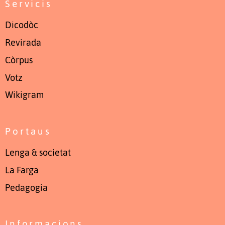
Servicis
Dicodòc
Revirada
Còrpus
Votz
Wikigram
Portaus
Lenga & societat
La Farga
Pedagogia
Informacions