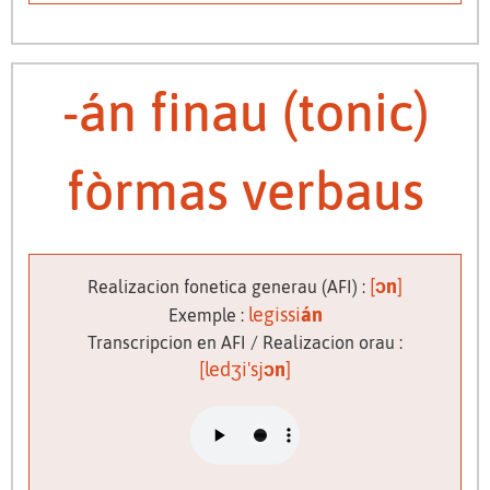
-án finau (tonic)
fòrmas verbaus
[
ɔn
]
Realizacion fonetica generau (AFI) :
legissi
án
Exemple :
Transcripcion en AFI / Realizacion orau :
[ledʒi'sj
ɔn
]