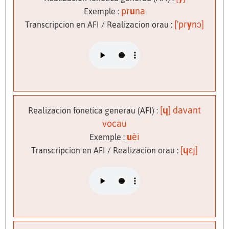
pr
u
na
Exemple :
['pr
y
nɔ]
Transcripcion en AFI / Realizacion orau :
[
ɥ
] davant
Realizacion fonetica generau (AFI) :
vocau
u
èi
Exemple :
[
ɥ
ɛj]
Transcripcion en AFI / Realizacion orau :