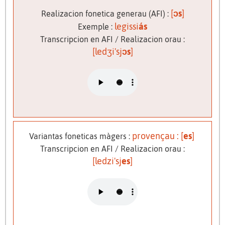
[
ɔs
]
Realizacion fonetica generau (AFI) :
legissi
ás
Exemple :
Transcripcion en AFI / Realizacion orau :
[ledʒi'sj
ɔs
]
provençau : [
es
]
Variantas foneticas màgers :
Transcripcion en AFI / Realizacion orau :
[ledzi'sj
es
]