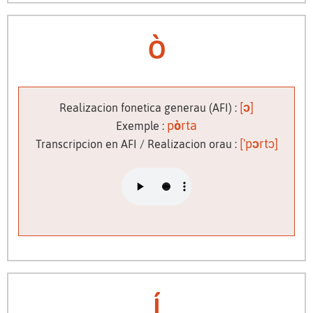
ò
[
ɔ
]
Realizacion fonetica generau (AFI) :
p
ò
rta
Exemple :
['p
ɔ
rtɔ]
Transcripcion en AFI / Realizacion orau :
í