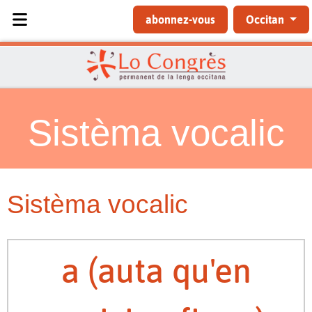
Sélectionnez votre langue
abonnez-vous
Occitan
Sistèma vocalic
Sistèma vocalic
a (auta qu'en