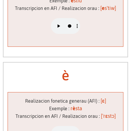
e
stiu
Exemple :
[
e
s'tiw]
Transcripcion en AFI / Realizacion orau :
è
[
ɛ
]
Realizacion fonetica generau (AFI) :
r
è
sta
Exemple :
['r
ɛ
stɔ]
Transcripcion en AFI / Realizacion orau :