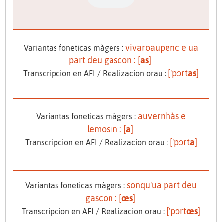
vivaroaupenc e ua
Variantas foneticas màgers :
part deu gascon : [
as
]
['pɔrt
as
]
Transcripcion en AFI / Realizacion orau :
auvernhàs e
Variantas foneticas màgers :
lemosin : [
a
]
['pɔrt
a
]
Transcripcion en AFI / Realizacion orau :
sonqu'ua part deu
Variantas foneticas màgers :
gascon : [
œs
]
['pɔrt
œs
]
Transcripcion en AFI / Realizacion orau :