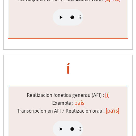
í
[
i
]
Realizacion fonetica generau (AFI) :
pa
í
s
Exemple :
[pa'
i
s]
Transcripcion en AFI / Realizacion orau :