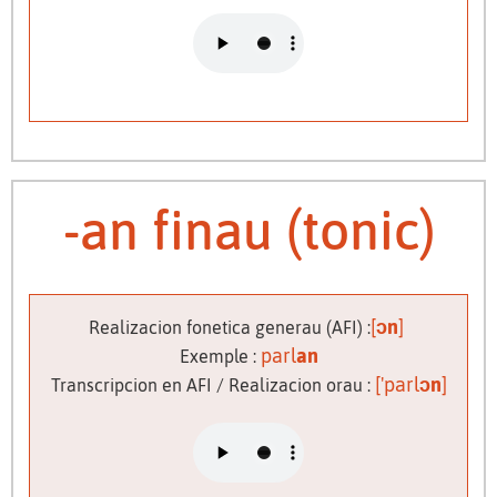
-an finau (tonic)
[
ɔn
]
Realizacion fonetica generau (AFI) :
parl
an
Exemple :
['parl
ɔn
]
Transcripcion en AFI / Realizacion orau :