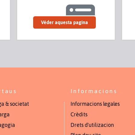
Véder aquesta pagina
rtaus
Informacions
a & societat
Informacions legales
arga
Crèdits
agogia
Drets d'utilizacion