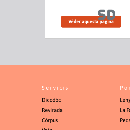
Véder aquesta pagina
Servicis
Po
Dicodòc
Leng
Revirada
La F
Còrpus
Ped