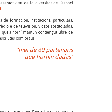
esentativitat de la diversitat de l'espaci
I
.
de formacion, institucions, particulars,
àdio e de television, vidzos sostitoladas,
 que's horní mantun contiengut libre de
t escriutas com oraus.
"mei de 60 partenaris
que hornín dadas"
ishença vocau dens l'encastre deu projècte