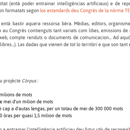
tat (entà poder entrainar intelligéncias artificiaus) e de repr
 son formatats segon
los estandards deu Congrès de la nòrma TE
ntà bastir aquera ressorsa bèra. Mèdias, editors, organismes 
 au Congrès contienguts tant variats com libes, emissions de r
s web, compte renduts o documents de comunicacion... Ad aquò
libres...). Las dadas que vienen de tot lo territòri e que son tan
eu projècte
Còrpus
:
milions de mots
e mei d'un milion de mots
e cap a d'autas lengas, per un totau de mei de 300 000 mots
 òras per quasi 1,5 milion de mots
 a entrainar l'intelligéncia artificiau deu futur utís de recone