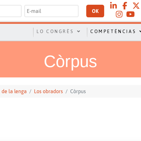
OK
LO CONGRÈS
COMPETÉNCIAS
Còrpus
 de la lenga
Los obradors
Còrpus