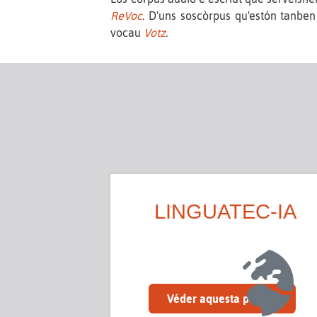
ReVoc
. D'uns soscòrpus qu'estón tanben
vocau
Votz
.
LINGUATEC-IA
Véder aquesta pagina