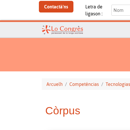
Contactà'ns
Letra de
ligason :
Arcuelh
Competéncias
Tecnologias
Còrpus