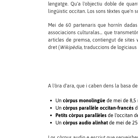
lengatge. Qu'a l'objectiu doble de quanti
lingüistic occitan. Los sons tèxtes que'n
Mei de 60 partenaris que hornín dadas e
associacions culturalas... que transmetón
articles de premsa, contiengut de site
dret (
Wikipèdia
, traduccions de logiciaus 
A l'òra d'ara, que i caben dens la basa d
Un
còrpus monolingüe
de mei de 8,5 
Un
còrpus parallèle occitan-francés
d
Petits còrpus parallèles
de l'occitan d
Un
còrpus audio alinhat
de mei de 250
Los còrpus audio e escriut que serveishen