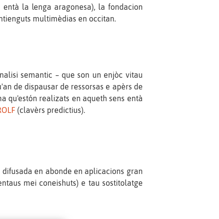
 entà la lenga aragonesa), la fondacion
ntienguts multimèdias en occitan.
nalisi semantic – que son un enjòc vitau
u'an de dispausar de ressorsas e apèrs de
ma qu'estón realizats en aqueth sens entà
ROLF
(clavèrs predictius).
là difusada en abonde en aplicacions gran
taus mei coneishuts) e tau sostitolatge