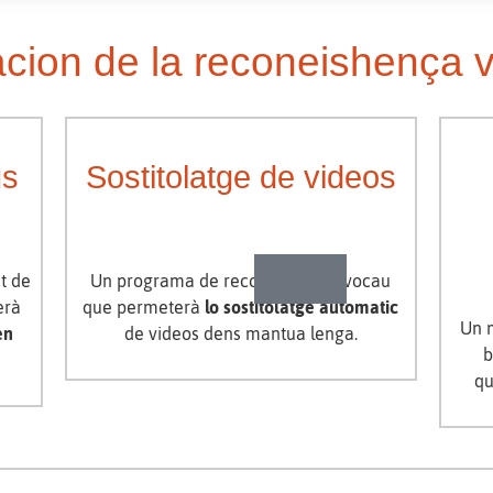
zacion de la reconeishença 
us
Sostitolatge de videos
t de
Un programa de reconeishença vocau
erà
que permeterà
lo sostitolatge automatic
Un 
en
de videos dens mantua lenga.
b
qu