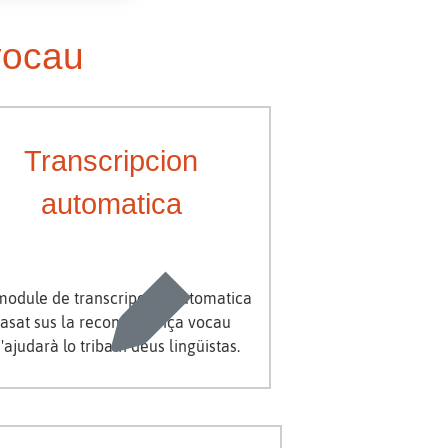
vocau
Transcripcion
automatica
module de transcripcion automatica
asat sus la reconeishença vocau
'ajudarà lo tribalh deus lingüistas.