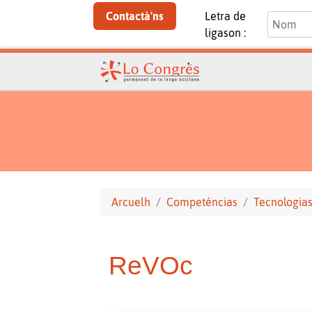
Contactà'ns
Letra de
ligason :
Arcuelh
Competéncias
Tecnologias
ReVOc