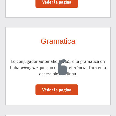
Véder la pagina
Gramatica
Lo conjugador automatic
Vèrbòc
e la gramatica en
linha
wikigram
que son utís de referéncia d'ara enlà
accessibles en linha.
Véder la pagina