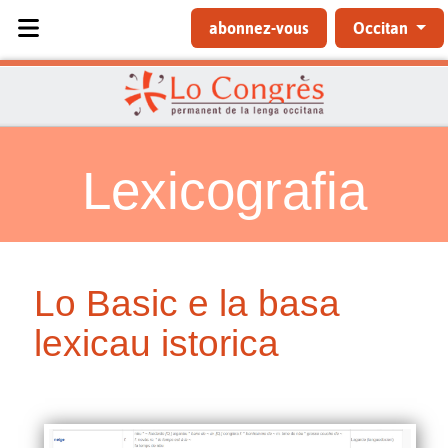
Sélectionnez votre langue
abonnez-vous
Occitan
Lexicografia
Lo Basic e la basa
lexicau istorica