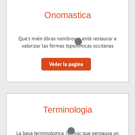
Onomastica
Que's mièn òbras nombrosas entà restaurar e
valorizar las fòrmas toponimicas occitanas
Véder la pagina
Terminologia
La basa terminologica
Tèrmòc
que perpausa un