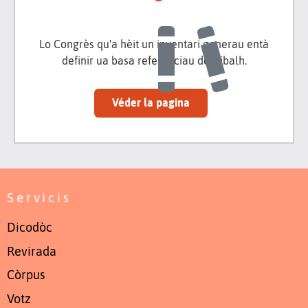
Lo Congrès qu'a hèit un inventari generau entà
definir ua basa referenciau de tribalh.
Véder la pagina
Servicis
Dicodòc
Revirada
Còrpus
Votz