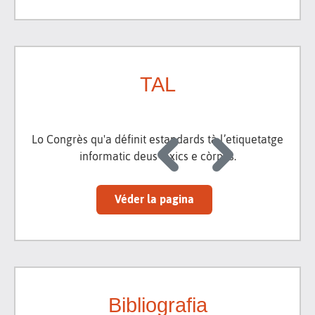
TAL
Lo Congrès qu'a définit estandards tà l’etiquetatge
informatic deus lexics e còrpus.
Véder la pagina
Bibliografia