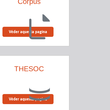
Còrpus
Véder aquesta pagina
THESOC
Véder aquesta pagina