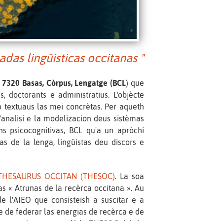
das lingüisticas occitanas "
 7320 Basas, Còrpus, Lengatge (BCL
) que
, doctorants e administratius. L'objècte
 o textuaus las mei concrètas. Per aqueth
 l'analisi e la modelizacion deus sistèmas
ons psicocognitivas, BCL qu'a un apròchi
as de la lenga, lingüistas deu discors e
THESAURUS OCCITAN (THESOC)
. La soa
s « Atrunas de la recèrca occitana ». Au
de l'AIEO que consisteish a suscitar e a
e de federar las energias de recèrca e de