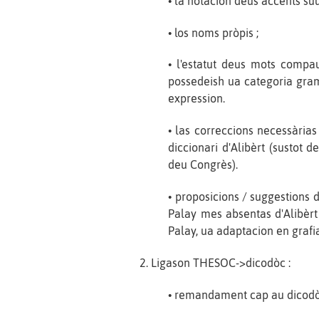
• la notacion deus accents suu
• los noms pròpis ;
• l'estatut deus mots compau
possedeish ua categoria gram
expression.
• las correccions necessàrias
diccionari d'Alibèrt (sustot 
deu Congrès).
• proposicions / suggestions
Palay mes absentas d'Alibèrt
Palay, ua adaptacion en grafi
2. Ligason THESOC->dicodòc :
• remandament cap au dicodòc