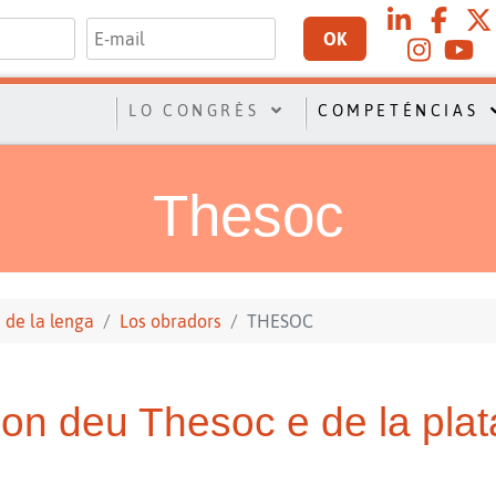
OK
LO CONGRÈS
COMPETÉNCIAS
Thesoc
 de la lenga
Los obradors
THESOC
on deu Thesoc e de la plata