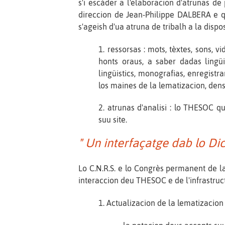
s'i escàder a l'elaboracion d'atrunas 
direccion de Jean-Philippe DALBERA e qu
s'ageish d'ua atruna de tribalh a la disp
1. ressorsas : mots, tèxtes, sons, 
honts oraus, a saber dadas lingüi
lingüistics, monografias, enregistr
los maines de la lematizacion, dens 
2. atrunas d'analisi : lo THESOC 
suu site.
" Un interfaçatge dab lo Di
Lo C.N.R.S. e lo Congrès permanent de 
interaccion deu THESOC e de l'infrastru
1. Actualizacion de la lematizaci