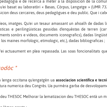
de pedagogia e de recèrca a méter a la disposicion de la com
'ei basat au laboratòri « Basas, Còrpus, Lengatge » (UMR 73
osicion deus cercaires, deus pedagògues e deu public. Que i cab
videos, imatges. Qu'ei un tesaur amassant un ahoalh de dadas li
sticas e perilingüisticas gessidas d'enquèstas de terren (ca
aments sonòrs e videos, documents iconografics), dadas lingüisti
los maines morfologic, etimologic, etc.), dadas bibliograficas ;
qu'ei actuaument en plea repassada. Las soas foncionalitats 
codòc "
la lenga occitana qu'engatgèn ua
associacion scientifica e tecn
ctura numerica deu Congrès. Ua purmèra garba de desvolopame
on deu THESOC Melhorar la lematizacion deu THESOC entà un mei