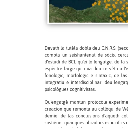
Devath la tutèla dobla deu C.N.R.S. (secc
compta un seishantenat de sòcis, cercai
d'estudi de BCL qu'ei lo lengatge, de la
espèctre large qui mia deu cervèth a l'es
fonologic, morfologic e sintaxic, de la
integratiu e interdisciplinari deu leng
psicològues cognitivistas.
Qu'engatgè mantun protocòle experime
creacion que remonta au collòqui de Wég
demiei de las conclusions d'aqueth coll
sostiéner quauques obradors especifics d