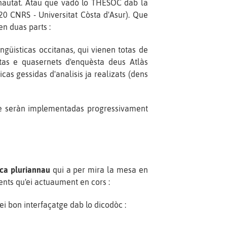
unautat. Atau que vadó lo THESOC dab la
20 CNRS - Universitat Còsta d'Asur). Que
en duas parts :
ngüisticas occitanas, qui vienen totas de
rtas e quasernets d'enquèsta deus Atlàs
cas gessidas d'analisis ja realizats (dens
que seràn implementadas progressivament
ica pluriannau
qui a per mira la mesa en
nts qu'ei actuaument en cors :
 bon interfaçatge dab lo dicodòc :