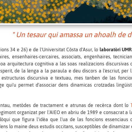
" Un tesaur qui amassa un ahoalh de da
ions 34 e 26) e de l'Universitat Còsta d'Asur, lo
laboratòri UMR
res, ensenhaires-cercaires, associats, engenhaires, tecnicians
 soa arquitectura cognitiva a las soas realizacions discursivas
perit, de la lenga a la paraula e deu discors a l'escriut, per
s estructuras discursiva e textuau, mes tanben de las fonci
atge qui'u permet d'associar dens dinamicas crotzadas lingüist
ntau, metòdes de tractament e atrunas de recèrca dont lo
imont organizat per l'AIEO en abriu de 1989 e consacrat a la
òqui que figura l'idèa que l'ua de las foncions essenciaus 
ens lo maine deus estudis occitans, susceptibles de dinamizar 