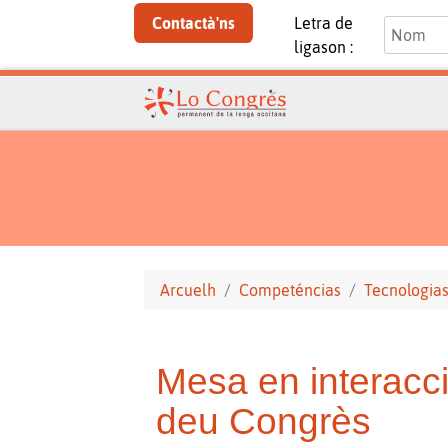
Contactà'ns
Letra de
ligason :
Arcuelh
Competéncias
Tecnologias
Mesa en interacci
deu Congrès