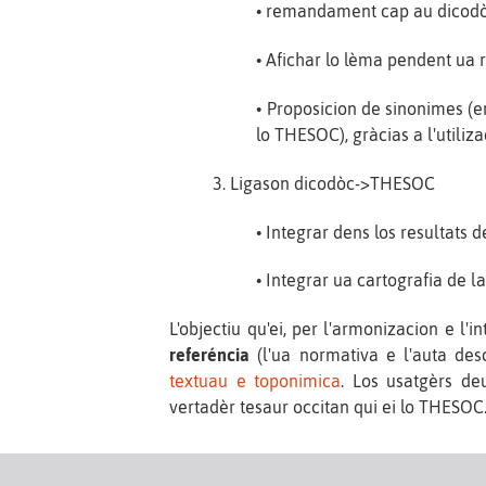
• remandament cap au dicodòc
• Afichar lo lèma pendent ua r
• Proposicion de sinonimes (
lo THESOC), gràcias a l'utiliz
3. Ligason dicodòc->THESOC
• Integrar dens los resultats
• Integrar ua cartografia de l
L'objectiu qu'ei, per l'armonizacion e l'i
referéncia
(l'ua normativa e l'auta des
textuau e toponimica
. Los usatgèrs de
vertadèr tesaur occitan qui ei lo THESOC