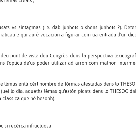
s lèmas creats ;
sats vs sintagmas (i.e. dab junhets o shens junhets ?). Dete
aticau e qui auré vocacion a figurar com ua entrada d'un dicci
 deu punt de vista deu Congrès, dens la perspectiva lexicogra
dens l'optica de'us poder utilizar ad arron com malhon intermed
 de lèmas entà cèrt nombre de fòrmas atestadas dens lo THESOC
 (uei lo dia, aqueths lèmas qu'estón picats dens lo THESOC d
a classica que hè besonh).
 si recèrca infructuosa