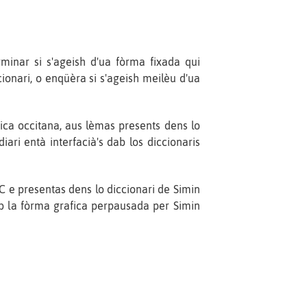
rminar si s'ageish d'ua fòrma fixada qui
onari, o enqüèra si s'ageish meilèu d'ua
fica occitana, aus lèmas presents dens lo
iari entà interfacià's dab los diccionaris
 e presentas dens lo diccionari de Simin
ab la fòrma grafica perpausada per Simin