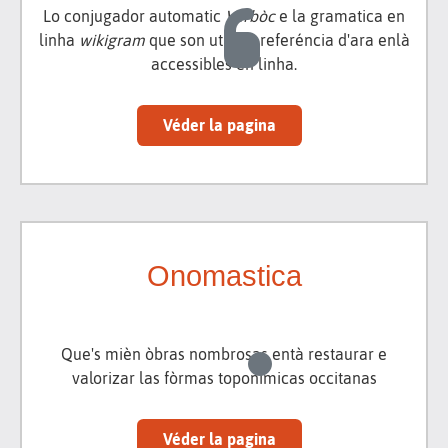
Lo conjugador automatic
Vèrbòc
e la gramatica en
linha
wikigram
que son utís de referéncia d'ara enlà
accessibles en linha.
Véder la pagina
Onomastica
Que's mièn òbras nombrosas entà restaurar e
valorizar las fòrmas toponimicas occitanas
Véder la pagina