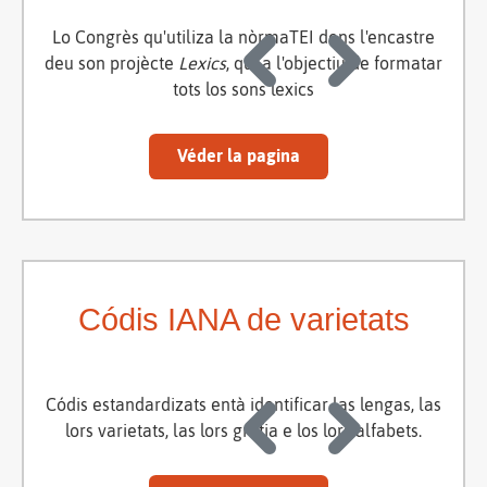
Lo Congrès qu'utiliza la nòrmaTEI dens l'encastre
deu son projècte
Lexics
, qui a l'objectiu de formatar
tots los sons lexics
Véder la pagina
Códis IANA de varietats
Códis estandardizats entà identificar las lengas, las
lors varietats, las lors grafia e los lors alfabets.