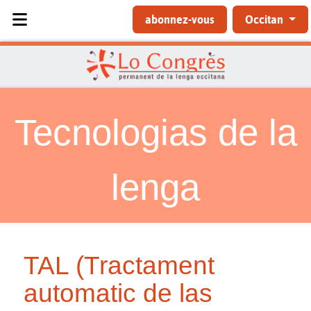
Sélectionnez votre langue
abonnez-vous
Occitan
Tecnologias de la
lenga
TAL (Tractament
automatic de las