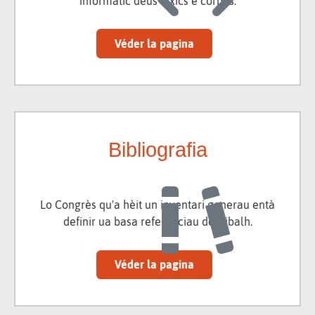
informatic deus lexics e còrpus.
Véder la pagina
Bibliografia
Lo Congrès qu'a hèit un inventari generau entà
definir ua basa referenciau de tribalh.
Véder la pagina