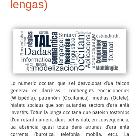
lengas)
Lo numeric occitan que s'ei desvolopat d'ua faiçon
generau en darrèras : contienguts encciclopedics
(Wikipèdia), patrimòni (Occitanica), mèdias (Octele),
hialats sociaus que son autandes sectors d'ara enlà
investits. Totun la lenga occitana que pateish tostemps
d'un retard numeric deus bèths dab, en consequéncia,
ua abséncia quasi totau dens atrunas d'ara enlà
corrents (burotica, telefonia mobila, etc.). La