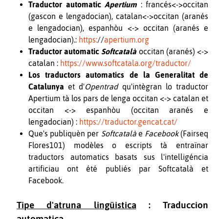
Traductor automatic
Apertium
: francés
<->
occitan
(gascon e lengadocian), catalan
<->
occitan (aranés
e lengadocian), espanhòu
<->
occitan (aranés e
lengadocian).:
https:
//
apertium.org
Traductor automatic
Softcatalà
occitan (aranés) <->
catalan :
https://www.softcatala.org/traductor/
Los traductors automatics de la Generalitat de
Catalunya
et d'
Opentrad
qu'intègran lo traductor
Apertium tà los pars de lenga occitan <-> catalan et
occitan <-> espanhòu (occitan aranés e
lengadocian) :
https://traductor.gencat.cat/
Que's publiquèn per
Softcatalà
e
Facebook
(Fairseq
Flores101) modèles o escripts tà entraïnar
traductors automatics basats sus l'intelligéncia
artificiau ont été publiés par Softcatalà et
Facebook.
Tipe d'atruna lingüistica
: Traduccion
automatica