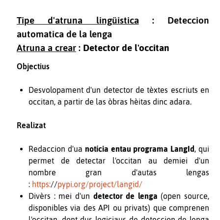
Tipe d'atruna lingüistica
: Deteccion
automatica de la lenga
Atruna a crear
:
Detector de l'occitan
Objectius
Desvolopament d'un detector de tèxtes escriuts en
occitan, a partir de las òbras hèitas dinc adara.
Realizat
Redaccion d'ua
notícia entau programa LangId
, qui
permet de detectar l'occitan au demiei d'un
nombre gran d'autas lengas
:
https:
//
pypi.org/project/langid/
Divèrs : mei d'un
detector de lenga
(open source,
disponibles via des API ou privats) que comprenen
l'occitan, dont dus logiciaus de deteccion de lenga