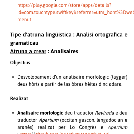
https://play.google.com/store/apps/details?
id=com.touchtype.swiftkey&referrer=utm_hont%3D
menut
Tipe d'atruna lingüistica
: Analisi ortografica e
gramaticau
Atruna a crear
:
Analisaires
Objectius
Desvolopament d'un analisaire morfologic (tagger)
deus hòrts a partir de las òbras hèitas dinc adara.
Realizat
Analisaire morfologic
deu traductor
Revirada
e deu
traductor
Apertium
(occitan gascon, lengadocian e
aranés) realizat per Lo Congrès e
Apertium