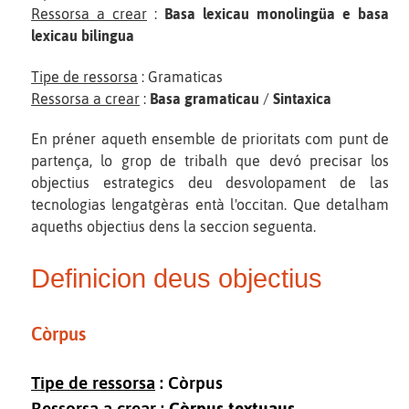
Ressorsa a crear
:
Basa lexicau monolingüa e basa
lexicau bilingua
Tipe de ressorsa
: Gramaticas
Ressorsa a crear
:
Basa gramaticau
/
Sintaxica
En préner aqueth ensemble de prioritats com punt de
partença, lo grop de tribalh que devó precisar los
objectius estrategics deu desvolopament de las
tecnologias lengatgèras entà l'occitan. Que detalham
aqueths objectius dens la seccion seguenta.
Definicion deus objectius
Còrpus
Tipe de ressorsa
: Còrpus
Ressorsa a crear
:
Còrpus textuaus