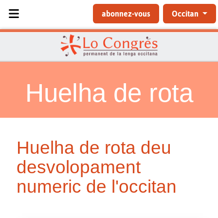
Sélectionnez votre langue
abonnez-vous
Occitan
Huelha de rota
Huelha de rota deu
desvolopament
numeric de l'occitan