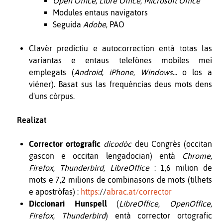
Open Office
,
Libre Office
,
Microsoft Office
Modules entaus navigators
Seguida
Adobe
, PAO
Clavèr predictiu e autocorrection entà totas las
variantas e entaus telefònes mobiles mei
emplegats (
Android
,
iPhone
,
Windows
... o los a
viéner). Basat sus las frequéncias deus mots dens
d'uns còrpus.
Realizat
Corrector ortografic
dicodòc
deu Congrès (occitan
gascon e occitan lengadocian) entà
Chrome
,
Firefox
,
Thunderbird
,
LibreOffice
: 1,6 milion de
mots e 7,2 milions de combinasons de mots (tilhets
e apostròfas) :
https:
//
abrac.at/corrector
Diccionari Hunspell
(
LibreOffice
,
OpenOffice
,
Firefox
,
Thunderbird
) entà corrector ortografic