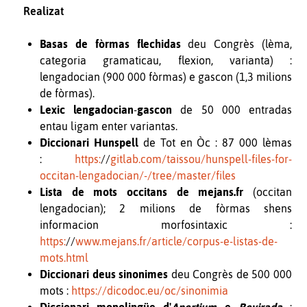
Realizat
Basas de fòrmas flechidas
deu Congrès (lèma,
categoria gramaticau, flexion, varianta) :
lengadocian (900 000 fòrmas) e gascon (1,3 milions
de fòrmas).
Lexic lengadocian
-
gascon
de 50 000 entradas
entau ligam enter variantas.
Diccionari Hunspell
de Tot en Òc : 87 000 lèmas
:
https:
//
gitlab.com/taissou/hunspell-files-for-
occitan-lengadocian/-/tree/master/files
Lista de mots occitans de mejans.fr
(occitan
lengadocian); 2 milions de fòrmas shens
informacion morfosintaxic :
https:
//
www.mejans.fr/article/corpus-e-listas-de-
mots.html
Diccionari deus sinonimes
deu Congrès de 500 000
mots :
https://dicodoc.eu/oc/sinonimia