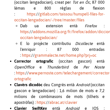
(occitan lengadocian), creat per
Tot en Òc
, 87 000
lèmas e 800 règlas de flexion
:
https:
//
gitlab.com/taissou/hunspell-files-for-
occitan-lengadocian/-/tree/master/files
Dab ua extension entà
Firefox
:
https:
//
addons.mozilla.org/fr/firefox/addon/diccion
occitan-lengadocian/
E lo projècte contributiu
Dicollecte
entà
l'enriquir : 87 000 entradas
:
https:
//
grammalecte.net/home.php?prj=oc
Corrector ortografic
(occitan gascon) entà
OpenOffice
e
Thunderbird
de
Per Noste
:
https:
//
www.pernoste.com/telechargement/corrector
ortografic
Clavèrs
dicodòc
deu Congrès entà
Android
(occitan
gascon e lengadocian) : 1,6 milion de mots e 7,2
milions de combinasons de mots (tilhets e
apostròfas) :
https:
//
abrac.at/clavier
Clavier SwiftKey
entà
Android
e IOS :