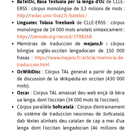
BaTelÒc, Basa Textuala per la lenga d'Òc
de CLLE
-
ERSS : còrpus monolingüe de 3,3 milions de mots :
http:
//
redac.univ-tlse2.fr/bateloc/
Linguatec Tolosa Treebank
de CLLE-ERSS : còrpus
monolingüe de 14 000 mots anotats sintaxicament :
https:
//
zenodo.org/record/3708268
Memòrias de traduccion de
mejans.fr :
còrpus
bilingüe anglés
-
occitan lengadocian de 150 000
frasas
:
https:
//
www.mejans.fr/article/memoria-de-
traduccion.html
OcWikiDisc
: Còrpus TAL generat a partir de pajas
de discussion de la
Wikipèdia
en occitan (430 000
mots).
Oscar
: Corpus TAL amassat deu web ençà tà bèra
ua lenga, dont l'occitan (34 000 mots tà l'occitan).
Còrpus parallèle
Softcatalà
: Còrpus d'entrainament
du sistème de traduccion neuronau de
Softcatalà
,
dab tèxtes alinhats deu catalan de cap a mei d'ua
lenga dont l'occitan lengadocian (46 millions de