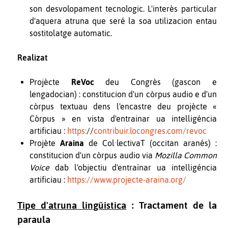
son desvolopament tecnologic. L'interès particular
d'aquera atruna que seré la soa utilizacion entau
sostitolatge automatic.
Realizat
Projècte
ReVoc
deu Congrès (gascon e
lengadocian) : constitucion d'un còrpus audio e d'un
còrpus textuau dens l'encastre deu projècte «
Còrpus » en vista d'entrainar ua intelligéncia
artificiau :
https:
//
contribuir.locongres.com/revoc
Projète
Araina
de Col·lectivaT (occitan aranés) :
constitucion d'un còrpus audio via
Mozilla Common
Voice
dab l'objectiu d'entraïnar ua intelligéncia
artificiau :
https://www.projecte-araina.org/
Tipe d'atruna lingüistica
: Tractament de la
paraula