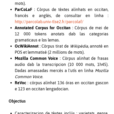
mots).
ParCoLaF
: Còrpus de tèxtes alinhats en occitan,
francés e anglés, de consultar en linha :
http://parcolab.univ-tlse2.fr/parcolaf/
Annotated Corpus for Occitan
: Córpus de mei de
12 000 tokens anotats dab las categorias
gramaticaus e los lemas.
OcWikiAnnot
: Còrpus tirat de
Wikipèdia
, annoté en
POS et lemmatisé (2 millions de mots).
Mozilla Common Voice
: Còrpus alinhat de frasas
audio dab la transcripcion (10 000 mots, 1h45).
Dadas amassadas mercés a l'utís en linha
Mozilla
Common Voice
.
ReVoc
: córpus alinhat 136 óras en occitan gascon
e 123 en occitan lengadocian.
Objectius
Caracterizacion de tèxtes inclús : varietats, genre,