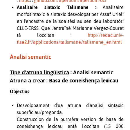
:
https:
//
github.com/apertium/apertium-oci
Analisaire sintaxic Talismane
: Analisaire
morfosintaxic e sintaxic desvolopat per Assaf Urieli
en l'encastre de la soa tèsi au sen deu laboratòri
CLLE-ERSS. Que l'entraïnè Marianne Vergez-Couret
tà l'occitan :
http://redac.univ-
tlse2.fr/applications/talismane/talismane_en.html
Analisi semantic
Tipe d'atruna lingüistica
: Analisi semantic
Atruna a crear
:
Basa de coneishença lexicau
Objectius
Desvolopament d'ua atruna d'analisi sintaxic
superficiau/pregonda.
Construccion de la purmèra version de basa de
coneishença lexicau entà l'occitan (15 000