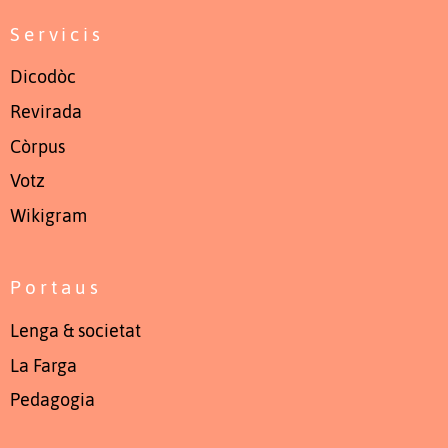
Servicis
Dicodòc
Revirada
Còrpus
Votz
Wikigram
Portaus
Lenga & societat
La Farga
Pedagogia