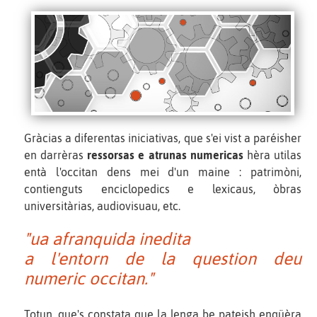
Gràcias a diferentas iniciativas, que s'ei vist a paréisher
en darrèras
ressorsas e atrunas numericas
hèra utilas
entà l'occitan dens mei d'un maine : patrimòni,
contienguts enciclopedics e lexicaus, òbras
universitàrias, audiovisuau, etc.
"ua afranquida inedita
a l'entorn de la question deu
numeric occitan."
Totun, que's constata que la lenga be pateish enqüèra