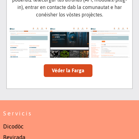
in), entrar en contacte dab la comunautat e har
conéisher los vòstes projèctes.
Véder la Farga
Servicis
Dicodòc
Revirada