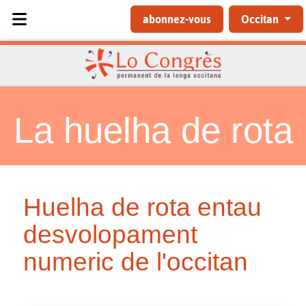
Sélectionnez votre langue
abonnez-vous
Occitan
La huelha de rota
Huelha de rota entau
desvolopament
numeric de l'occitan