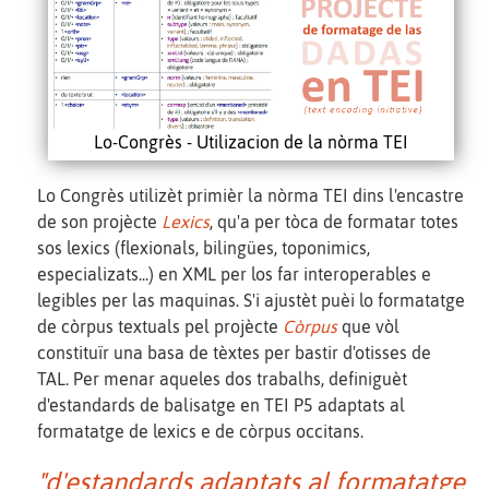
Lo-Congrès - Utilizacion de la nòrma TEI
Lo Congrès utilizèt primièr la nòrma TEI dins l'encastre
de son projècte
Lexics
, qu'a per tòca de formatar totes
sos lexics (flexionals, bilingües, toponimics,
especializats...) en XML per los far interoperables e
legibles per las maquinas. S'i ajustèt puèi lo formatatge
de còrpus textuals pel projècte
Còrpus
que vòl
constituïr una basa de tèxtes per bastir d'otisses de
TAL. Per menar aqueles dos trabalhs, definiguèt
d'estandards de balisatge en TEI P5 adaptats al
formatatge de lexics e de còrpus occitans.
"d'estandards adaptats al formatatge