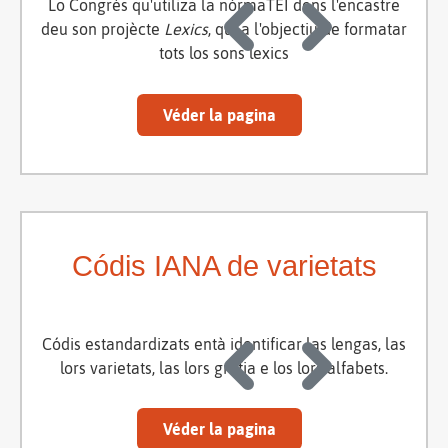
Lo Congrès qu'utiliza la nòrmaTEI dens l'encastre
deu son projècte
Lexics
, qui a l'objectiu de formatar
tots los sons lexics
Véder la pagina
Códis IANA de varietats
Códis estandardizats entà identificar las lengas, las
lors varietats, las lors grafia e los lors alfabets.
Véder la pagina