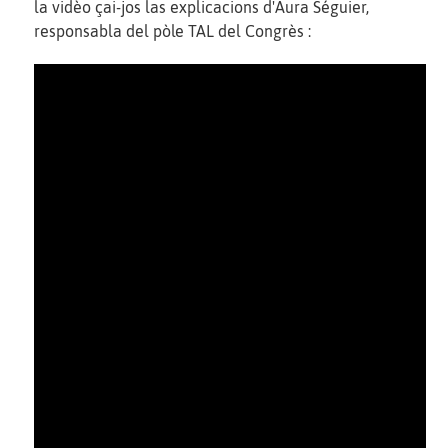
la vidèo çai-jos las explicacions d'Aura Séguier,
responsabla del pòle TAL del Congrès :