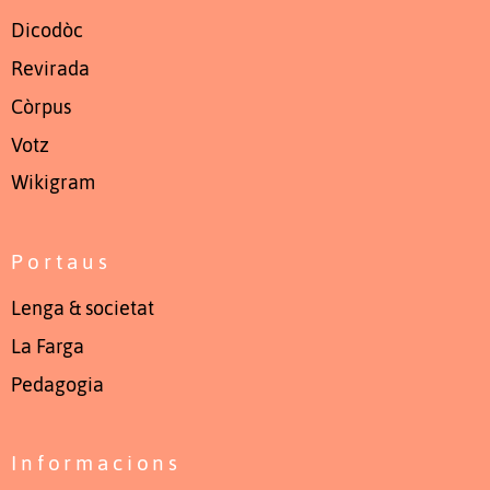
Dicodòc
Revirada
Còrpus
Votz
Wikigram
Portaus
Lenga & societat
La Farga
Pedagogia
Informacions