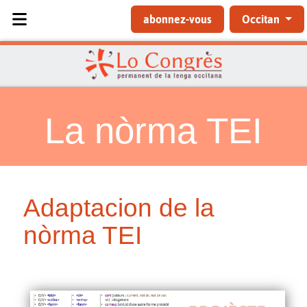
Sélectionnez votre langue
abonnez-vous
Occitan
La nòrma TEI
Adaptacion de la
nòrma TEI