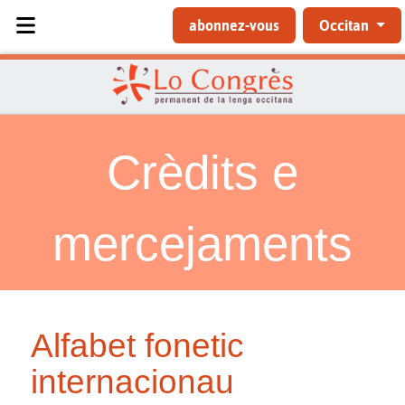
Sélectionnez votre langue
abonnez-vous
Occitan
Crèdits e
mercejaments
Alfabet fonetic
internacionau