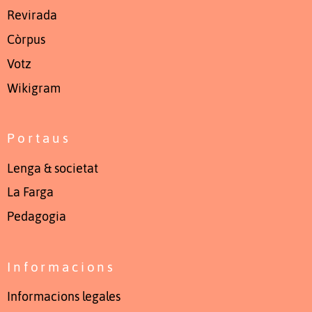
Revirada
Còrpus
Votz
Wikigram
Portaus
Lenga & societat
La Farga
Pedagogia
Informacions
Informacions legales