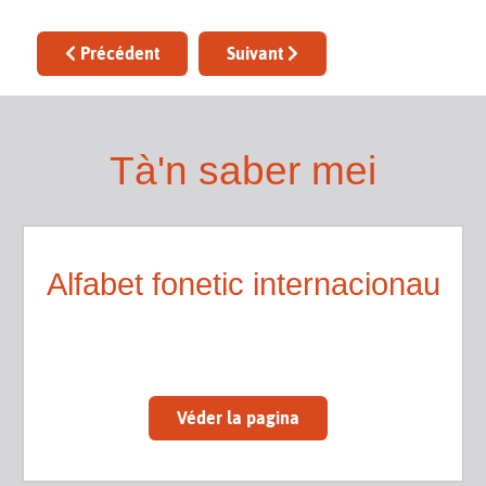
Article précédent : Letras de l'alfabet occitan
Article suivant : Crèdits e mercej
Précédent
Suivant
Tà'n saber mei
Alfabet fonetic internacionau
Véder la pagina