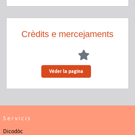
Crèdits e mercejaments
Véder la pagina
Servicis
Dicodòc