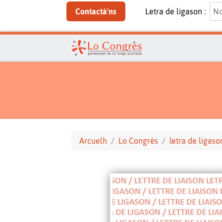
Contactà'ns
Letra de ligason :
Arcuelh
Lo Congrès
letra de ligaso