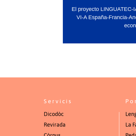
El proyecto LINGUATEC-IA 
VI-A España-Francia-And
econ
Servicis
Po
Dicodòc
Leng
Revirada
La F
Còrpus
Ped