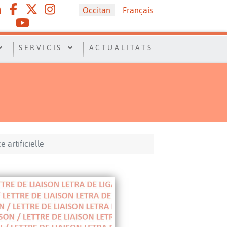
Sélectionnez votre langue
Occitan
Français
SERVICIS
ACTUALITATS
 artificielle