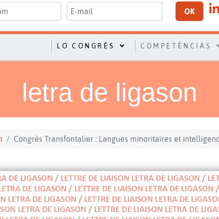
OK
LO CONGRÈS
COMPETÉNCIAS
letra de ligason
n
Congrès Transfontalier : Langues minoritaires et intelligence