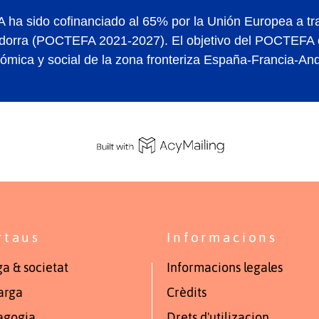
ha sido cofinanciado al 65% por la Unión Europea a tr
orra (POCTEFA 2021-2027). El objetivo del POCTEFA es
ómica y social de la zona fronteriza España-Francia-And
rtaus
Informacions
a & societat
Informacions legales
arga
Crèdits
agogia
Drets d'utilizacion