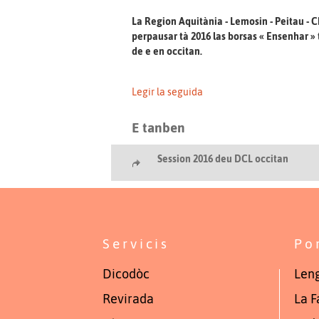
La Region Aquitània - Lemosin - Peitau - 
perpausar tà 2016 las borsas « Ensenhar »
de e en occitan.
Legir la seguida
E tanben
Session 2016 deu DCL occitan
Servicis
Po
Dicodòc
Leng
Revirada
La F