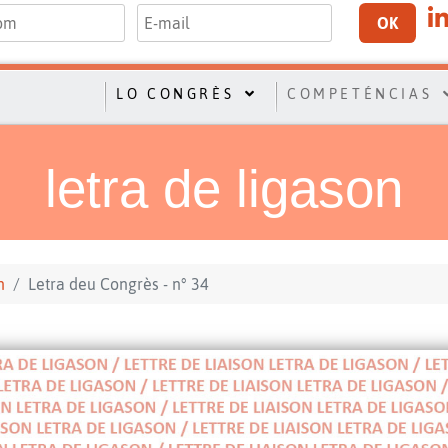
OK
LO CONGRÈS
COMPETÉNCIAS
letra de ligason
n
Letra deu Congrès - n° 34