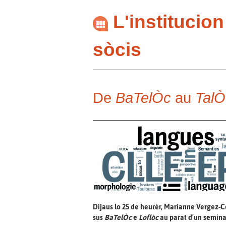
L'institucio
sòcis
De
BaTelÒc
au
TalÒ
Dijaus lo 25 de heurèr, Marianne Vergez-C
sus
BaTelÒc
e
Loflòc
au parat d'un semina