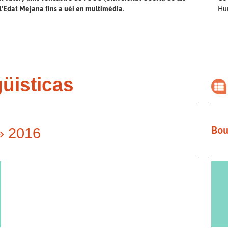
l'Edat Mejana fins a uèi en multimèdia.
Hu
güisticas
Bou
» 2016