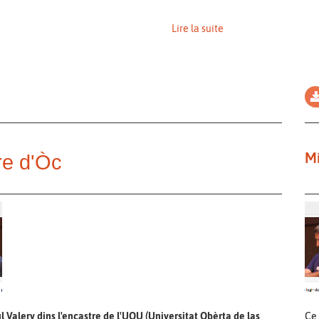
Lire la suite
Mi
ure d'Òc
ul Valery dins l'encastre de l'UOU (Universitat Obèrta de las
Ce 