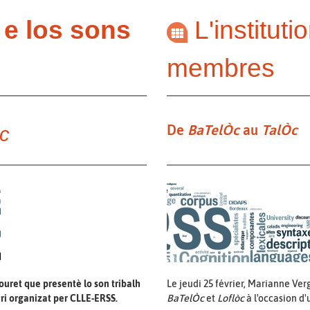
n e los sons
L'instituti
membres
De
BaTelÒc
au
TalÒc
c
ouret que presentè lo son tribalh
Le jeudi 25 février, Marianne Ver
ri organizat per CLLE-ERSS.
BaTelÒc
et
Loflòc
à l'occasion d