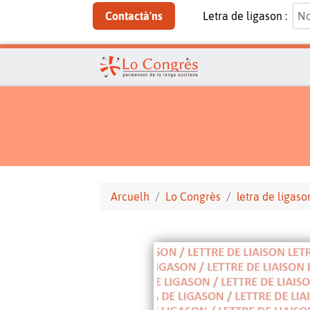
Contactà'ns
Letra de ligason :
Arcuelh
Lo Congrès
letra de ligaso