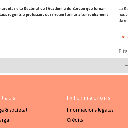
Charentas e lo Rectorat de l'Academia de Bordèu que tornan
La Ré
 taus regents e professors qui's vòlen formar a l'ensenhament
nouve
de et
Lire 
E t
rtaus
Informacions
a & societat
Informacions legales
arga
Crèdits