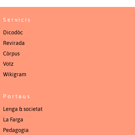
Servicis
Dicodòc
Revirada
Còrpus
Votz
Wikigram
Portaus
Lenga & societat
La Farga
Pedagogia