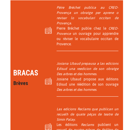
Pèire Bréchet publica au CREO-
Provença un obratge per aprene o
revisar lo vocabulari occitan de
Provença.
Pierre Bréchet publie chez le
CREO-
Provence
un ouvrage pour apprendre
ou réviser le vocabulaire occitan de
Provence.
Josiana Ubaud prepausa a las edicions
Edisud una reedicion de son obratge
BRACAS
Des arbres et des hommes.
Josiane Ubaud propose aux éditions
Brèves
Edisud une réédition de son ouvrage
Des arbres et des hommes
.
Las edicions Reclams que publican un
recuelh de quate pèças de teatre de
Simin Palay.
Les éditions
Reclams
publient un
recueil de quatre pièces de théâtre de