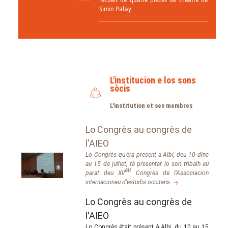
Simin Palay.
L'institucion e los sons
sòcis
L'institution et ses membres
Lo Congrès au congrès de
l'AIEO
Lo Congrès qu'èra present a Albi, deu 10 dinc
au 15 de julhet, tà presentar lo son tribalh au
au
parat deu XII
Congrès de l'Associacion
internacionau d'estudis occitans.
Lo Congrès au congrès de
l'AIEO
Lo Congrès était présent à Albi, du 10 au 15