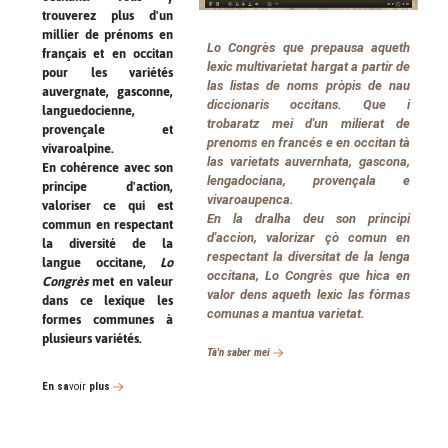
trouverez plus d'un
millier de prénoms en
Lo Congrès que prepausa aqueth
français et en occitan
lexic multivarietat hargat a partir de
pour les variétés
las listas de noms pròpis de nau
auvergnate, gasconne,
diccionaris occitans. Que i
languedocienne,
trobaratz mei d'un milierat de
provençale et
prenoms en francés e en occitan tà
vivaroalpine.
las varietats auvernhata, gascona,
En cohérence avec son
lengadociana, provençala e
principe d'action,
vivaroaupenca.
valoriser ce qui est
En la dralha deu son principi
commun en respectant
d'accion, valorizar çò comun en
la diversité de la
respectant la diversitat de la lenga
langue occitane,
Lo
occitana, Lo Congrès que hica en
Congrès
met en valeur
valor dens aqueth lexic las fòrmas
dans ce lexique les
comunas a mantua varietat.
formes communes à
plusieurs variétés.
Tà'n saber mei
En
sa
voir
plus