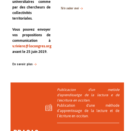
universitaires comme
par des chercheurs de
Tà'n saber mei
collectivités
territoriales.
Vous pouvez envoyer
vos propositions de
communication à
v.riviere@locongres.org
avant le 25 juin 2019.
En savoir plus
Publicacion d'un metòde
d'aprendissatge de la lectura e de
l'escritura en occitan.
Publication d'une méthode
d’apprentissage de la lecture et de
l’écriture en occitan.