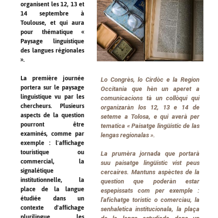
organisent les 12, 13 et
14 septembre à
Toulouse, et qui aura
pour thématique «
Paysage linguistique
des langues régionales
».
La première journée
Lo Congrès, lo Cirdòc e la Region
portera sur le paysage
Occitania que hèn un aperet a
linguistique vu par les
comunicacions tà un collòqui qui
chercheurs. Plusieurs
organizaràn los 12, 13 e 14 de
aspects de la question
seteme a Tolosa, e qui averà per
pourront être
tematica « Paisatge lingüistic de las
examinés, comme par
lengas regionalas ».
exemple : l'affichage
touristique ou
La prumèra jornada que portarà
commercial, la
suu paisatge lingüistic vist peus
signalétique
cercaires. Mantuns aspèctes de la
institutionnelle, la
question que poderàn estar
place de la langue
espepissats com per exemple :
étudiée dans un
l'afichatge toristic o comerciau, la
contexte d'affichage
senhaletica institucionala, la plaça
plurilingue, les