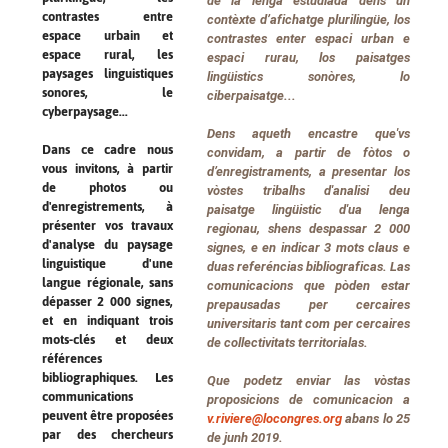
de la lenga estudiada dens un
contrastes entre
contèxte d’afichatge plurilingüe, los
espace urbain et
contrastes enter espaci urban e
espace rural, les
espaci rurau, los paisatges
paysages linguistiques
lingüistics sonòres, lo
sonores, le
ciberpaisatge...
cyberpaysage...
Dens aqueth encastre que'vs
Dans ce cadre nous
convidam, a partir de fòtos o
vous invitons, à partir
d’enregistraments, a presentar los
de photos ou
vòstes tribalhs d'analisi deu
d'enregistrements, à
paisatge lingüistic d'ua lenga
présenter vos travaux
regionau, shens despassar 2 000
d'analyse du paysage
signes, e en indicar 3 mots claus e
linguistique d'une
duas referéncias bibliograficas. Las
langue régionale, sans
comunicacions que pòden estar
dépasser 2 000 signes,
prepausadas per cercaires
et en indiquant trois
universitaris tant com per cercaires
mots-clés et deux
de collectivitats territorialas.
références
bibliographiques. Les
Que podetz enviar las vòstas
communications
proposicions de comunicacion a
peuvent être proposées
v.riviere@locongres.org
abans lo 25
par des chercheurs
de junh 2019.