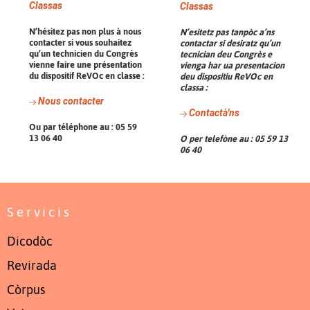
Classas
Classas
N’hésitez pas non plus à nous
N’esitetz pas tanpòc a’ns
contacter si vous souhaitez
contactar si desiratz qu’un
qu’un technicien du Congrès
tecnician deu Congrès e
vienne faire une présentation
vienga har ua presentacion
du dispositif ReVOc en classe :
deu dispositiu ReVOc en
classa :
Nous contacter
Contactà'ns
Ou par téléphone au : 05 59
13 06 40
O per telefòne au : 05 59 13
06 40
Servicis
Dicodòc
Revirada
Còrpus