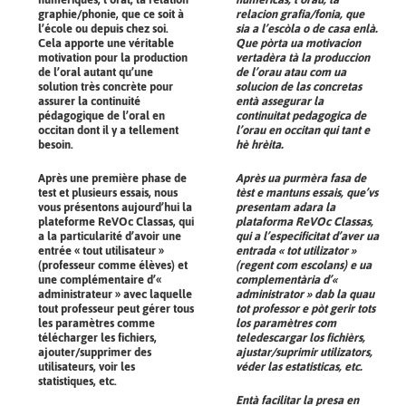
graphie/phonie, que ce soit à
relacion grafia/fonia, que
l’école ou depuis chez soi.
sia a l’escòla o de casa enlà.
Cela apporte une véritable
Que pòrta ua motivacion
motivation pour la production
vertadèra tà la produccion
de l’oral autant qu’une
de l’orau atau com ua
solution très concrète pour
solucion de las concretas
assurer la continuité
entà assegurar la
pédagogique de l’oral en
continuitat pedagogica de
occitan dont il y a tellement
l’orau en occitan qui tant e
besoin.
hè hrèita.
Après une première phase de
Après ua purmèra fasa de
test et plusieurs essais, nous
tèst e mantuns essais, que’vs
vous présentons aujourd’hui la
presentam adara la
plateforme ReVOc Classas, qui
plataforma ReVOc Classas,
a la particularité d’avoir une
qui a l’especificitat d’aver ua
entrée « tout utilisateur »
entrada « tot utilizator »
(professeur comme élèves) et
(regent com escolans) e ua
une complémentaire d’«
complementària d’«
administrateur » avec laquelle
administrator » dab la quau
tout professeur peut gérer tous
tot professor e pòt gerir tots
les paramètres comme
los paramètres com
télécharger les fichiers,
teledescargar los fichièrs,
ajouter/supprimer des
ajustar/suprimir utilizators,
utilisateurs, voir les
véder las estatisticas, etc.
statistiques, etc.
Entà facilitar la presa en