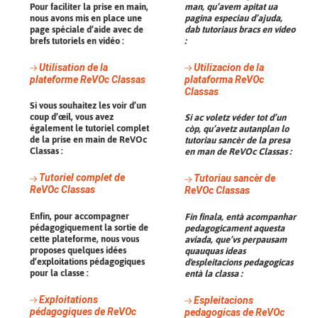
Pour faciliter la prise en main,
man, qu’avem apitat ua
nous avons mis en place une
pagina especiau d’ajuda,
page spéciale d’aide avec de
dab tutoriaus bracs en video
brefs tutoriels en vidéo :
:
Utilisation de la
Utilizacion de la
plateforme ReVOc Classas
plataforma ReVOc
Classas
Si vous souhaitez les voir d’un
coup d’œil, vous avez
Si ac voletz véder tot d’un
également le tutoriel complet
còp, qu’avetz autanplan lo
de la prise en main de ReVOc
tutoriau sancèr de la presa
Classas :
en man de ReVOc Classas :
Tutoriel complet de
Tutoriau sancèr de
ReVOc Classas
ReVOc Classas
Enfin, pour accompagner
Fin finala, entà acompanhar
pédagogiquement la sortie de
pedagogicament aquesta
cette plateforme, nous vous
aviada, que’vs perpausam
proposes quelques idées
quauquas ideas
d’exploitations pédagogiques
d'espleitacions pedagogicas
pour la classe :
entà la classa :
Exploitations
Espleitacions
pédagogiques de ReVOc
pedagogicas de ReVOc