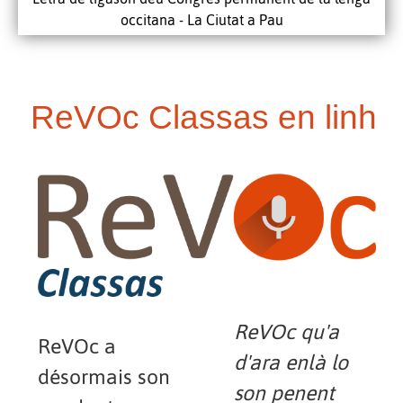
occitana - La Ciutat a Pau
ReVOc Classas en linh
ReVOc qu'a
ReVOc a
d'ara enlà lo
désormais son
son penent