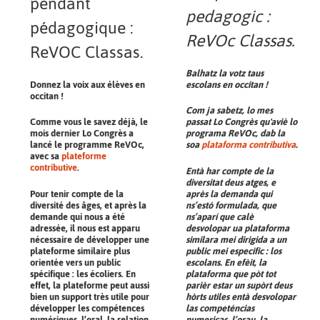
pendant
pedagogic :
pédagogique :
ReVOc Classas.
ReVOC Classas.
Balhatz la votz taus
Donnez la voix aux élèves en
escolans en occitan !
occitan !
Com ja sabetz, lo mes
Comme vous le savez déjà, le
passat Lo Congrès qu'aviè lo
mois dernier Lo Congrès a
programa ReVOc, dab la
lancé le programme ReVOc,
soa
plataforma contributiva
.
avec sa
plateforme
contributive
.
Entà har compte de la
diversitat deus atges, e
Pour tenir compte de la
après la demanda qui
diversité des âges, et après la
ns’estó formulada, que
demande qui nous a été
ns’aparí que calè
adressée, il nous est apparu
desvolopar ua plataforma
nécessaire de développer une
similara mei dirigida a un
plateforme similaire plus
public mei especific : los
orientée vers un public
escolans. En efèit, la
spécifique : les écoliers. En
plataforma que pòt tot
effet, la plateforme peut aussi
parièr estar un supòrt deus
bien un support très utile pour
hòrts utiles entà desvolopar
développer les compétences
las competéncias
numériques, l’oral, la relation
numericas, l’orau, la