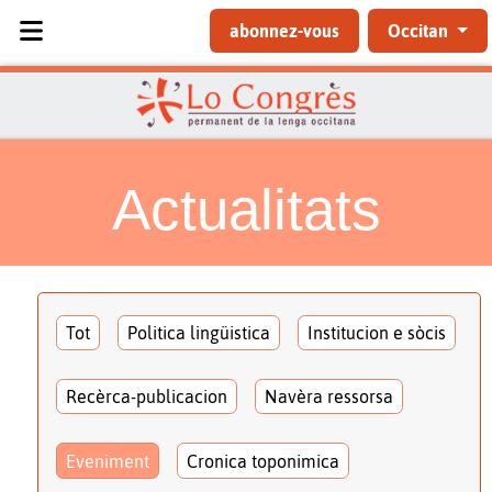
Sélectionnez votre langue
abonnez-vous
Occitan
Actualitats
Tot
Politica lingüistica
Institucion e sòcis
Recèrca-publicacion
Navèra ressorsa
Eveniment
Cronica toponimica