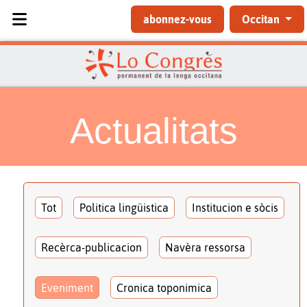
Sélectionnez votre langue
abonnez-vous
Occitan
Actualitats
Tot
Politica lingüistica
Institucion e sòcis
Recèrca-publicacion
Navèra ressorsa
Eveniment
Cronica toponimica