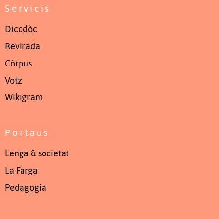
Servicis
Dicodòc
Revirada
Còrpus
Votz
Wikigram
Portaus
Lenga & societat
La Farga
Pedagogia