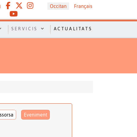
Sélectionnez votre langue
Occitan
Français
SERVICIS
ACTUALITATS
ssorsa
Eveniment