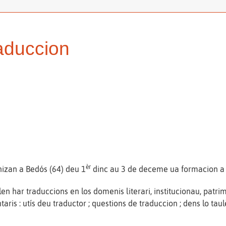
raduccion
èr
nizan a Bedós (64) deu 1
dinc au 3 de deceme ua formacion a 
en har traduccions en los domenis literari, institucionau, patr
 : utís deu traductor ; questions de traduccion ; dens lo taulè