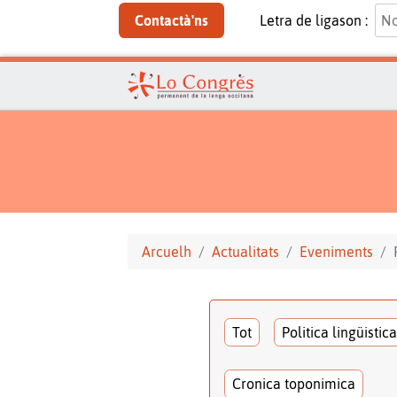
Contactà'ns
Letra de ligason :
Arcuelh
Actualitats
Eveniments
Tot
Politica lingüistica
Cronica toponimica