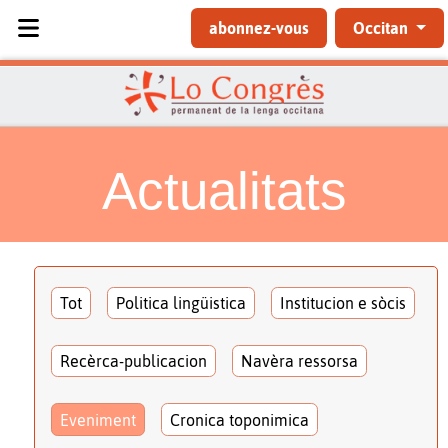
Sélectionnez votre langue
abonnez-vous
Occitan
Actualitats
Tot
Politica lingüistica
Institucion e sòcis
Recèrca-publicacion
Navèra ressorsa
Eveniment
Cronica toponimica