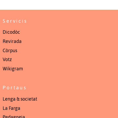
Servicis
Dicodòc
Revirada
Còrpus
Votz
Wikigram
Portaus
Lenga & societat
La Farga
Pedagogia