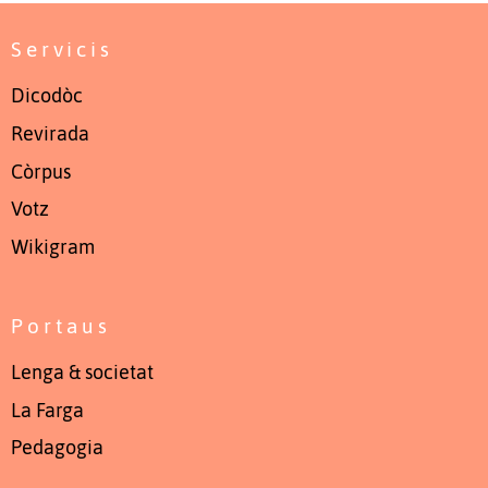
Servicis
Dicodòc
Revirada
Còrpus
Votz
Wikigram
Portaus
Lenga & societat
La Farga
Pedagogia