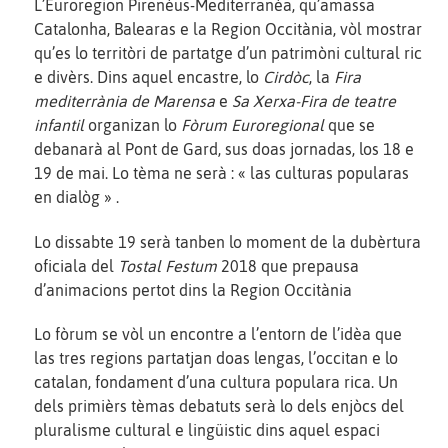
L’Euroregion Pirenèus-Mediterranèa, qu’amassa
Catalonha, Balearas e la Region Occitània, vòl mostrar
qu’es lo territòri de partatge d’un patrimòni cultural ric
e divèrs. Dins aquel encastre, lo
Cirdòc
, la
Fira
mediterrània de Marensa
e
Sa Xerxa-Fira de teatre
infantil
organizan lo
Fòrum Euroregional
que se
debanarà al Pont de Gard, sus doas jornadas, los 18 e
19 de mai. Lo tèma ne serà : « las culturas popularas
en dialòg » .
Lo dissabte 19 serà tanben lo moment de la dubèrtura
oficiala del
Tostal Festum
2018 que prepausa
d’animacions pertot dins la Region Occitània
Lo fòrum se vòl un encontre a l’entorn de l’idèa que
las tres regions partatjan doas lengas, l’occitan e lo
catalan, fondament d’una cultura populara rica. Un
dels primièrs tèmas debatuts serà lo dels enjòcs del
pluralisme cultural e lingüistic dins aquel espaci