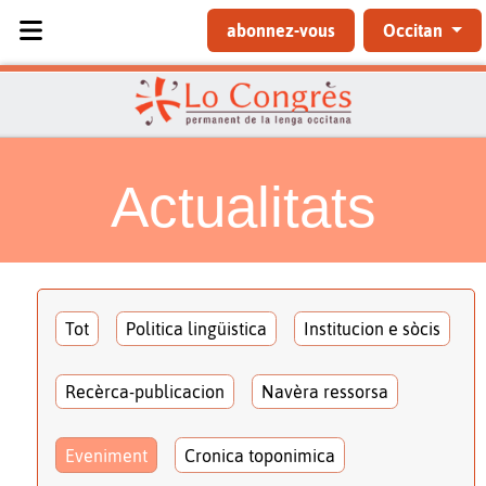
Sélectionnez votre langue
abonnez-vous
Occitan
Actualitats
Tot
Politica lingüistica
Institucion e sòcis
Recèrca-publicacion
Navèra ressorsa
Eveniment
Cronica toponimica