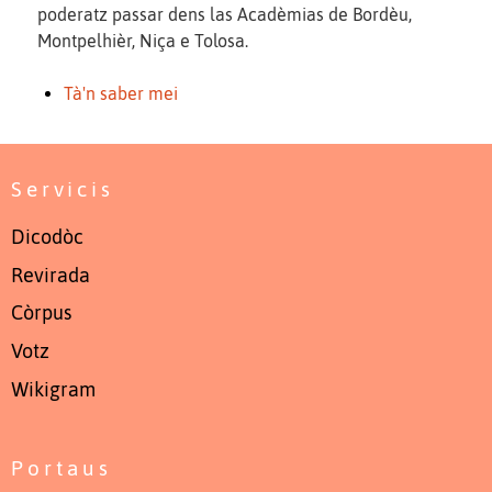
poderatz passar dens las Acadèmias de Bordèu,
Montpelhièr, Niça e Tolosa.
Tà'n saber mei
Servicis
Dicodòc
Revirada
Còrpus
Votz
Wikigram
Portaus