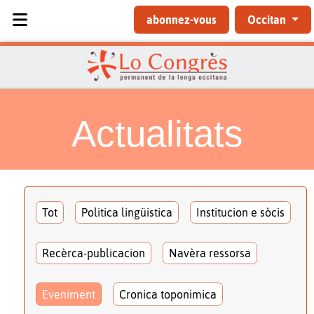
Sélectionnez votre langue
abonnez-vous
Occitan
Actualitats
Tot
Politica lingüistica
Institucion e sòcis
Recèrca-publicacion
Navèra ressorsa
Eveniment
Cronica toponimica