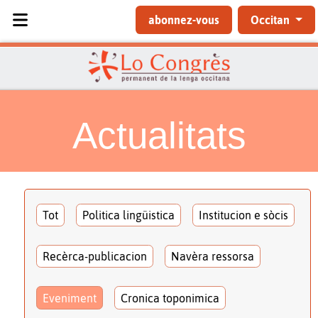
Sélectionnez votre langue
abonnez-vous
Occitan
Actualitats
Tot
Politica lingüistica
Institucion e sòcis
Recèrca-publicacion
Navèra ressorsa
Eveniment
Cronica toponimica