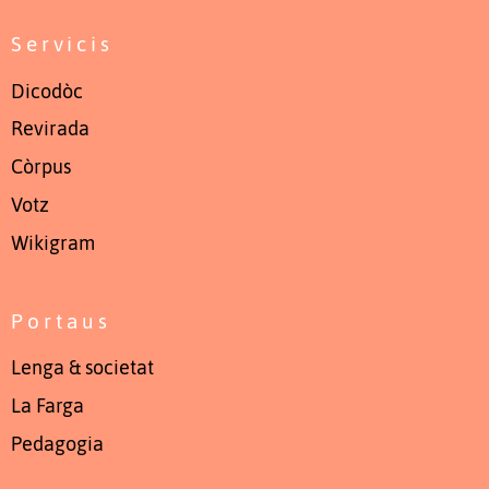
Servicis
Dicodòc
Revirada
Còrpus
Votz
Wikigram
Portaus
Lenga & societat
La Farga
Pedagogia