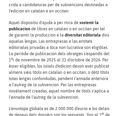
crida a candidaturas per de subvencions destinadas a
l'edicion en catalan e en occitan.
Aquel dispositiu d'ajuda a per mira de
sostenir la
publicacion
de libres en catalan o en occitan per tal
de garantir la produccion e la
diversitat editoriala
dins
aquelas lengas. Las entrepresas e las entitats
editorialas privadas a tòca non lucrativa son eligiblas.
Lo periòde de publicacion dels obratges s'espandís del
è
1
r de novembre de 2025 al 31 d'octobre de 2026. Per
èsser eligibles, los ostals d'edicion devon aver publicat
almens sièis títols en catalan o en occitan, o dètz títols
totas lengas confondudas, pendent l'annada anteriora
a l'autreg de la subvencion. Per las entrepresas
novèlament creadas, aquel nombre de títols s'aplica a
l'annada de l'autreg de la subvencion.
L'envolopa globala es de 2 000 000 d'euros e los delais
èr
de depaus dels dossièrs son los seguents : fins al 1
de