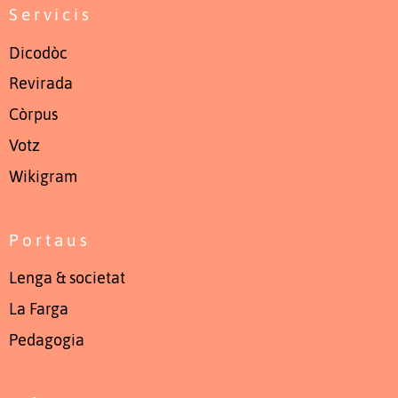
Servicis
Dicodòc
Revirada
Còrpus
Votz
Wikigram
Portaus
Lenga & societat
La Farga
Pedagogia