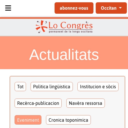
Sélectionnez votre langue
abonnez-vous
Occitan
Actualitats
Tot
Politica lingüistica
Institucion e sòcis
Recèrca-publicacion
Navèra ressorsa
Eveniment
Cronica toponimica