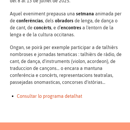
del 8 al 13 de julhet de 2025.
Aquel eveniment prepausa una
setmana
animada per
de
conferéncias
, dels
obradors
de lenga, de dança o
de cant, de
concèrts
, e d’
encontres
a l'entorn de la
lenga e de la cultura occitanas.
Ongan, se poirà per exemple participar a de talhièrs
nombroses e jornadas tematicas : talhièrs de ràdio, de
cant, de dança, d'instruments (violon, acordeon), de
traduccion de cançons… o encara a mantuna
conferéncia e concèrts, representacions teatralas,
passejadas onomasticas, concorses d'istòrias…
Consultar lo programa detalhat