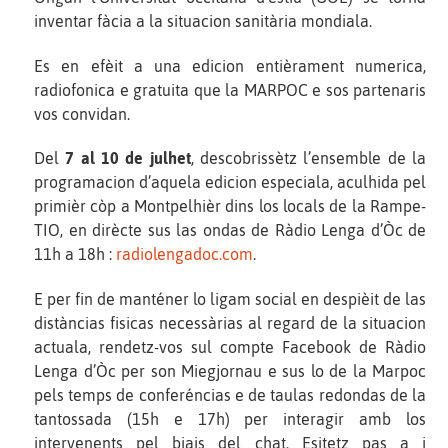
inventar fàcia a la situacion sanitària mondiala.
Es en efèit a una edicion entièrament numerica,
radiofonica e gratuita que la MARPOC e sos partenaris
vos convidan.
Del
7 al 10 de julhet
, descobrissètz l’ensemble de la
programacion d’aquela edicion especiala, aculhida pel
primièr còp a Montpelhièr dins los locals de la Rampe-
TIO, en dirècte sus las ondas de Ràdio Lenga d’Òc de
11h a 18h :
radiolengadoc.com
.
E per fin de manténer lo ligam social en despièit de las
distàncias fisicas necessàrias al regard de la situacion
actuala, rendetz-vos sul compte Facebook de Ràdio
Lenga d’Òc per son Miegjornau e sus lo de la Marpoc
pels temps de conferéncias e de taulas redondas de la
tantossada (15h e 17h) per interagir amb los
intervenents pel biais del chat. Esitetz pas a i