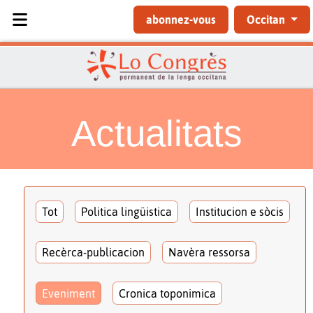
Sélectionnez votre langue
abonnez-vous
Occitan
Actualitats
Tot
Politica lingüistica
Institucion e sòcis
Recèrca-publicacion
Navèra ressorsa
Eveniment
Cronica toponimica