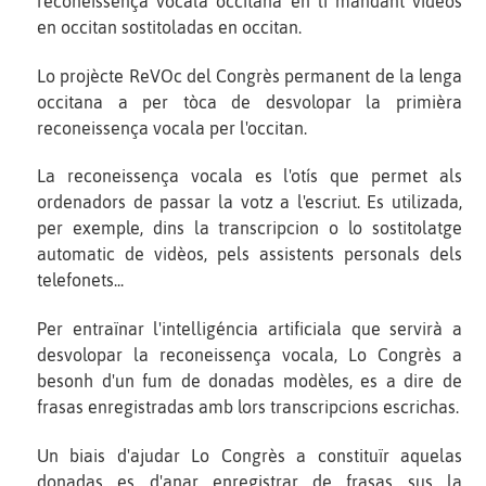
reconeissença vocala occitana en li mandant vidèos
en occitan sostitoladas en occitan.
Lo projècte ReVOc del Congrès permanent de la lenga
occitana a per tòca de desvolopar la primièra
reconeissença vocala per l'occitan.
La reconeissença vocala es l'otís que permet als
ordenadors de passar la votz a l'escriut. Es utilizada,
per exemple, dins la transcripcion o lo sostitolatge
automatic de vidèos, pels assistents personals dels
telefonets...
Per entraïnar l'intelligéncia artificiala que servirà a
desvolopar la reconeissença vocala, Lo Congrès a
besonh d'un fum de donadas modèles, es a dire de
frasas enregistradas amb lors transcripcions escrichas.
Un biais d'ajudar Lo Congrès a constituïr aquelas
donadas es d'anar enregistrar de frasas sus la