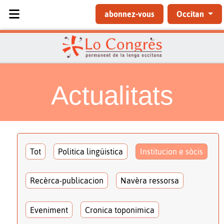
Sélectionnez votre langue
abonnez-vous
Occitan
Actualitats
Tot
Politica lingüistica
Institucion e sòcis
Recèrca-publicacion
Navèra ressorsa
Eveniment
Cronica toponimica