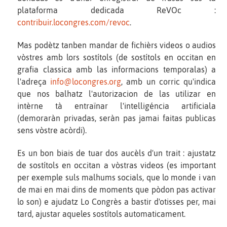
plataforma dedicada ReVOc :
contribuir.locongres.com/revoc
.
Mas podètz tanben mandar de fichièrs videos o audios
vòstres amb lors sostítols (de sostítols en occitan en
grafia classica amb las informacions temporalas) a
l'adreça
info@locongres.org
, amb un corric qu'indica
que nos balhatz l'autorizacion de las utilizar en
intèrne tà entraïnar l'intelligéncia artificiala
(demoraràn privadas, seràn pas jamai faitas publicas
sens vòstre acòrdi).
Es un bon biais de tuar dos aucèls d'un trait : ajustatz
de sostítols en occitan a vòstras videos (es important
per exemple suls malhums socials, que lo monde i van
de mai en mai dins de moments que pòdon pas activar
lo son) e ajudatz Lo Congrès a bastir d'otisses per, mai
tard, ajustar aqueles sostítols automaticament.