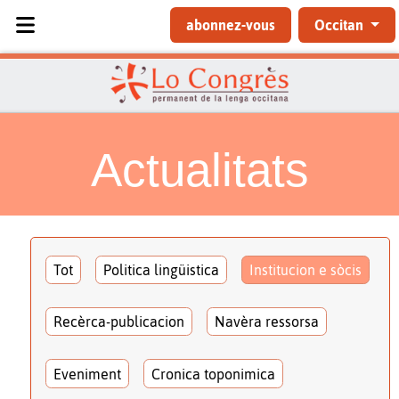
Sélectionnez votre langue
abonnez-vous
Occitan
Actualitats
Tot
Politica lingüistica
Institucion e sòcis
Recèrca-publicacion
Navèra ressorsa
Eveniment
Cronica toponimica