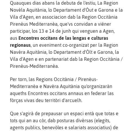
Quauques dias abans la debuta de l'estiu, La Region
Novèla Aquitània, lo Departament d'Òut e Garona e la
Vila d'Agen, en associacion dab la Region Occitània
Pirenèus Mediterranèa, que'vs convidan a viéner
participar, los 13 e 14 de junh qui venguen a Agen,
aus
Encontres occitans de las lengas e culturas
regionaus
, un eveniment co-organizat per la Region
Navèra Aquitània, lo Departament d'Òlt e Garona, la
Vila d'Agen e en partenariat dab la Region Occitània /
Pirenèus-Mediterranèa.
Per torn, las Regions Occitània / Pirenèus-
Mediterranèa e Navèra Aquitània qu'organizaràn
aqueths Encontres occitans annaus en federar las
fòrças vivas deu territòri d'arcuelh.
Que s'agirà de prepausar un espaci entà que totas e
tots qui an au còr, dab posturas divèrsas (elegits,
agents publics, benevòles e salariats associatius) de