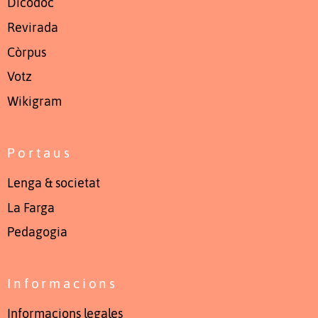
Dicodòc
Revirada
Còrpus
Votz
Wikigram
Portaus
Lenga & societat
La Farga
Pedagogia
Informacions
Informacions legales