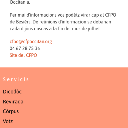
Occitania.
Per mai d’informacions vos podètz virar cap al CFPO
de Besièrs. De reünions d’informacion se debanan
cada dijòus duscas a la fin del mes de julhet.
cfpo@cfpoccitan.org
04 67 28 75 36
Site del CFPO
Servicis
Dicodòc
Revirada
Còrpus
Votz