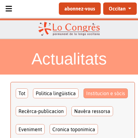
Sélectionnez votre langue
abonnez-vous
Occitan
Actualitats
Tot
Politica lingüistica
Institucion e sòcis
Recèrca-publicacion
Navèra ressorsa
Eveniment
Cronica toponimica