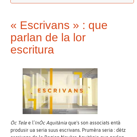
« Escrivans » : que
parlan de la lor
escritura
Òc Tele
e l’
InÒc Aquitània
que's son associats entà
produsir ua seria suus escrivans. Prumèra seria : dètz