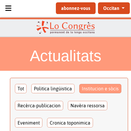
Sélectionnez votre langue
abonnez-vous
Occitan
Actualitats
Tot
Politica lingüistica
Institucion e sòcis
Recèrca-publicacion
Navèra ressorsa
Eveniment
Cronica toponimica