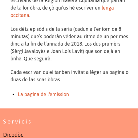
escrivans de la Region Navèra Aquitània que parlan
de la lor òbra, de çò qui’us hè escríver en
lenga
occitana
.
Los dètz episòdis de la seria (cadun a l’entorn de 8
minutas) que’s poderàn véder au ritme de un per mes
dinc a la fin de l’annada de 2018. Los dus prumèrs
(Sèrgi Javaloyès e Joan Loís Lavit) que son dejà en
linha. Que seguirà.
Cada escrivan qu’ei tanben invitat a léger ua pagina o
duas de las soas òbras
La pagina de l'emission
Servicis
Dicodòc