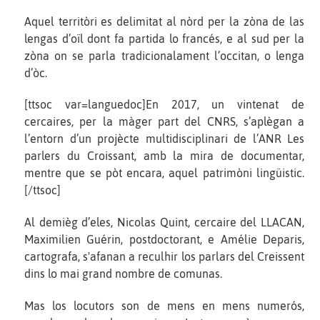
Aquel territòri es delimitat al nòrd per la zòna de las
lengas d’oïl dont fa partida lo francés, e al sud per la
zòna on se parla tradicionalament l’occitan, o lenga
d’òc.
[ttsoc var=languedoc]En 2017, un vintenat de
cercaires, per la màger part del CNRS, s’aplègan a
l’entorn d’un projècte multidisciplinari de l’ANR Les
parlers du Croissant, amb la mira de documentar,
mentre que se pòt encara, aquel patrimòni lingüistic.
[/ttsoc]
Al demièg d’eles, Nicolas Quint, cercaire del LLACAN,
Maximilien Guérin, postdoctorant, e Amélie Deparis,
cartografa, s'afanan a reculhir los parlars del Creissent
dins lo mai grand nombre de comunas.
Mas los locutors son de mens en mens numerós,