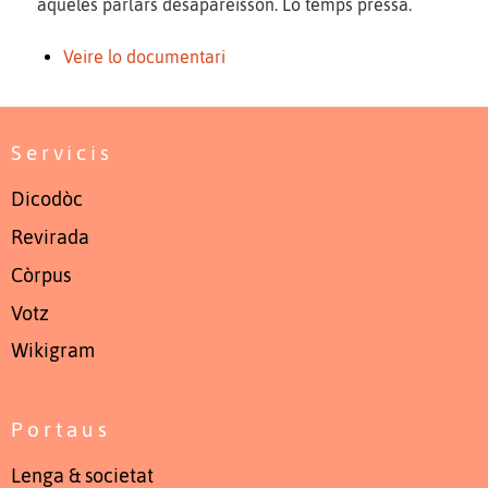
aqueles parlars desapareisson. Lo temps prèssa.
Veire lo documentari
Servicis
Dicodòc
Revirada
Còrpus
Votz
Wikigram
Portaus
Lenga & societat