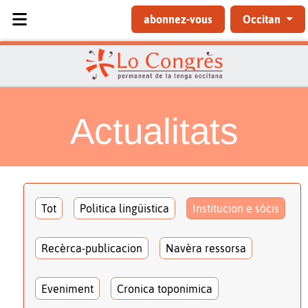
Sélectionnez votre langue
abonnez-vous
Occitan
Actualitats
Tot
Politica lingüistica
Institucion e sòcis
Recèrca-publicacion
Navèra ressorsa
Eveniment
Cronica toponimica