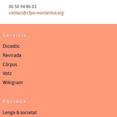
06 50 94 86 03
contact@cfpo-montanhol.org
Servicis
Dicodòc
Revirada
Còrpus
Votz
Wikigram
Portaus
Lenga & societat