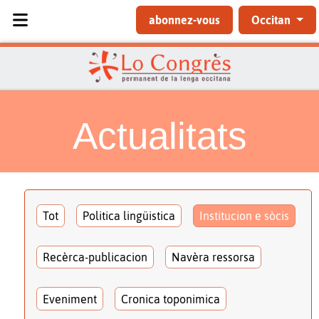
Sélectionnez votre langue
abonnez-vous
Occitan
Actualitats
Tot
Politica lingüistica
Institucion e sòcis
Recèrca-publicacion
Navèra ressorsa
Eveniment
Cronica toponimica