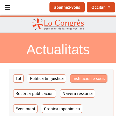
Sélectionnez votre langue
abonnez-vous
Occitan
Actualitats
Tot
Politica lingüistica
Institucion e sòcis
Recèrca-publicacion
Navèra ressorsa
Eveniment
Cronica toponimica