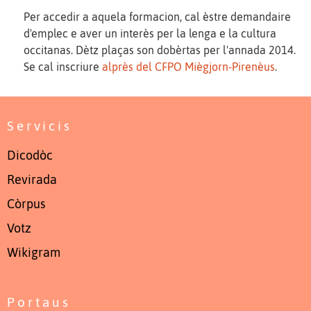
Per accedir a aquela formacion, cal èstre demandaire
d'emplec e aver un interès per la lenga e la cultura
occitanas. Dètz plaças son dobèrtas per l'annada 2014.
Se cal inscriure
alprès del CFPO Miègjorn-Pirenèus
.
Servicis
Dicodòc
Revirada
Còrpus
Votz
Wikigram
Portaus