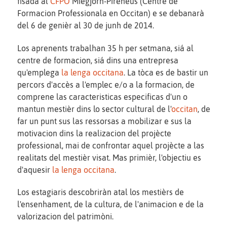
fisada al
CFPO
Miègjorn-Pirenèus (Centre de
Formacion Professionala en Occitan) e se debanarà
del 6 de genièr al 30 de junh de 2014.
Los aprenents trabalhan 35 h per setmana, siá al
centre de formacion, siá dins una entrepresa
qu'emplega
la lenga occitana
. La tòca es de bastir un
percors d'accès a l'emplec e/o a la formacion, de
comprene las caracteristicas especificas d'un o
mantun mestièr dins lo sector cultural de l'
occitan
, de
far un punt sus las ressorsas a mobilizar e sus la
motivacion dins la realizacion del projècte
professional, mai de confrontar aquel projècte a las
realitats del mestièr visat. Mas primièr, l'objectiu es
d'aquesir
la lenga occitana
.
Los estagiaris descobriràn atal los mestièrs de
l'ensenhament, de la cultura, de l'animacion e de la
valorizacion del patrimòni.