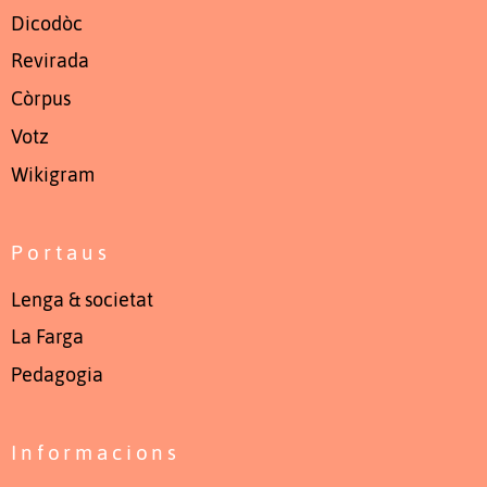
Dicodòc
Revirada
Còrpus
Votz
Wikigram
Portaus
Lenga & societat
La Farga
Pedagogia
Informacions