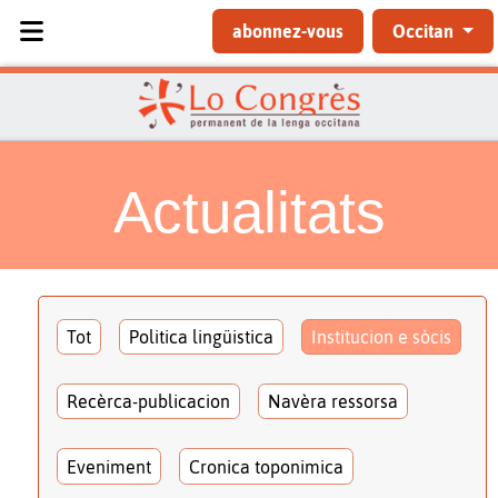
Sélectionnez votre langue
abonnez-vous
Occitan
Actualitats
Tot
Politica lingüistica
Institucion e sòcis
Recèrca-publicacion
Navèra ressorsa
Eveniment
Cronica toponimica