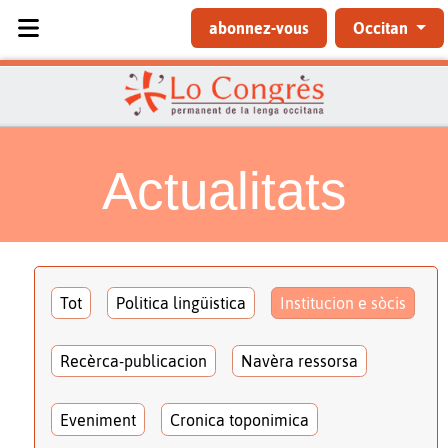
Sélectionnez votre langue
abonnez-vous
Occitan
Actualitats
Tot
Politica lingüistica
Institucion e sòcis
Recèrca-publicacion
Navèra ressorsa
Eveniment
Cronica toponimica