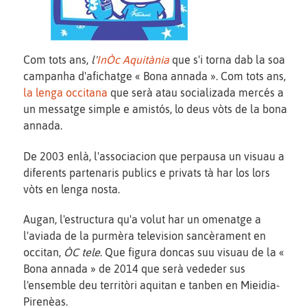
Com tots ans,
l'
InÒc Aquitània
que s'i torna dab la soa
campanha d'afichatge « Bona annada ». Com tots ans,
la lenga occitana
que serà atau socializada mercés a
un messatge simple e amistós, lo deus vòts de la bona
annada.
De 2003 enlà, l'associacion que perpausa un visuau a
diferents partenaris publics e privats tà har los lors
vòts en lenga nosta.
Augan, l'estructura qu'a volut har un omenatge a
l'aviada de la purmèra television sancèrament en
occitan,
ÒC tele
. Que figura doncas suu visuau de la «
Bona annada » de 2014 que serà vededer sus
l'ensemble deu territòri aquitan e tanben en Mieidia-
Pirenèas.