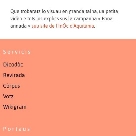
Que trobaratz lo visuau en granda talha, ua petita
vidèo e tots los explics sus la campanha « Bona
annada »
suu site de l'InÒc d'Aquitània
.
Servicis
Dicodòc
Revirada
Còrpus
Votz
Wikigram
Portaus