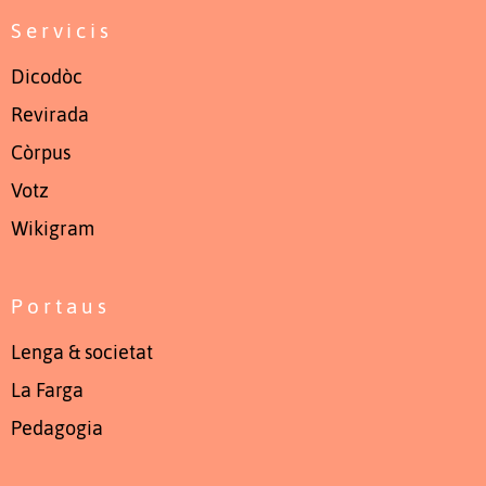
Servicis
Dicodòc
Revirada
Còrpus
Votz
Wikigram
Portaus
Lenga & societat
La Farga
Pedagogia