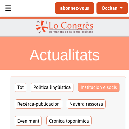
Sélectionnez votre langue
abonnez-vous
Occitan
Actualitats
Tot
Politica lingüistica
Institucion e sòcis
Recèrca-publicacion
Navèra ressorsa
Eveniment
Cronica toponimica