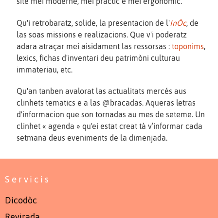
site mei modèrne, mei practic e mei ergonomic.
Qu'i retrobaratz, solide, la presentacion de l'
InÒc
, de
las soas missions e realizacions. Que v'i poderatz
adara atraçar mei aisidament las ressorsas :
toponims
,
lexics, fichas d'inventari deu patrimòni culturau
immateriau, etc.
Qu'an tanben avalorat las actualitats mercés aus
clinhets tematics e a las @bracadas. Aqueras letras
d'informacion que son tornadas au mes de seteme. Un
clinhet « agenda » qu'ei estat creat tà v’informar cada
setmana deus eveniments de la dimenjada.
Servicis
Dicodòc
Revirada