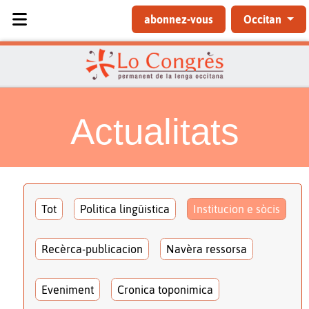
Sélectionnez votre langue
abonnez-vous
Occitan
Actualitats
Tot
Politica lingüistica
Institucion e sòcis
Recèrca-publicacion
Navèra ressorsa
Eveniment
Cronica toponimica