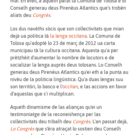
mai. En efèit, a aqueth parat la Comuna de Tolosa e lo
Conselh generau deus Pirenèus Atlantics que's trobèn
aliats deu
Congrès
.
Los dus navèths sòcis que son collectivitats que mian
dejà ua politica tà
la lenga occitana
. La Comuna de
Tolosa qu'adoptè lo 23 de març de 2012 ua carta
municipau tà la cultura occitana. Aquesta qu'a per
prètzhèit d'aumentar lo nombre de locutors e de
socializar la lenga auprès deus tolosans. Lo Conselh
generau deus Pirenèus Atlantics qu'ei eth a la punta au
nivèu de la politicia lingüistica. Qu'a duas lengas suu
son territòri, lo basco e l'
occitan
, e las accions en favor
d'aquestas que s'i multiplican.
Aqueth dinamisme de las alianças qu'ei un
testimoniatge de la reconeishença per las
collectivitats deu tribalh deu
Congrès
. L'an passat dejà,
Lo Congrès
que s'èra atraçat lo sostien deu Conselh