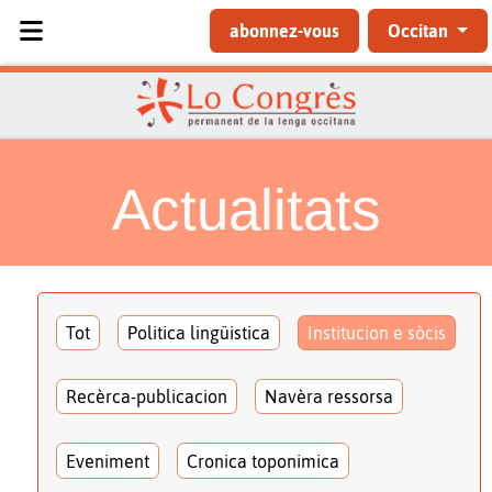
Sélectionnez votre langue
abonnez-vous
Occitan
Actualitats
Tot
Politica lingüistica
Institucion e sòcis
Recèrca-publicacion
Navèra ressorsa
Eveniment
Cronica toponimica