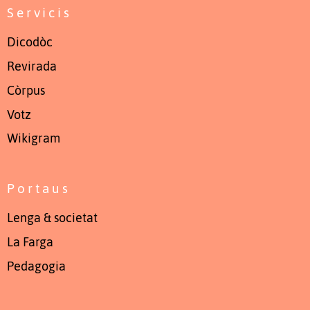
Servicis
Dicodòc
Revirada
Còrpus
Votz
Wikigram
Portaus
Lenga & societat
La Farga
Pedagogia