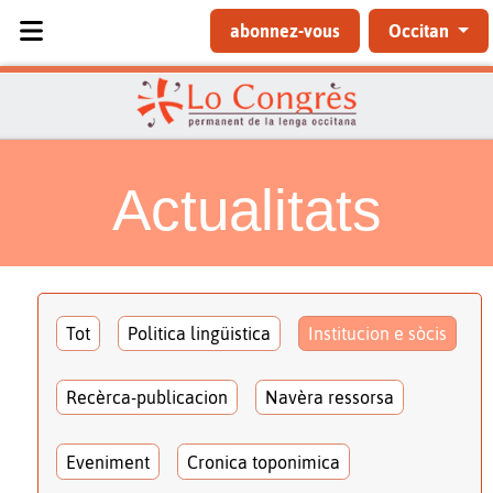
Sélectionnez votre langue
abonnez-vous
Occitan
Actualitats
Tot
Politica lingüistica
Institucion e sòcis
Recèrca-publicacion
Navèra ressorsa
Eveniment
Cronica toponimica