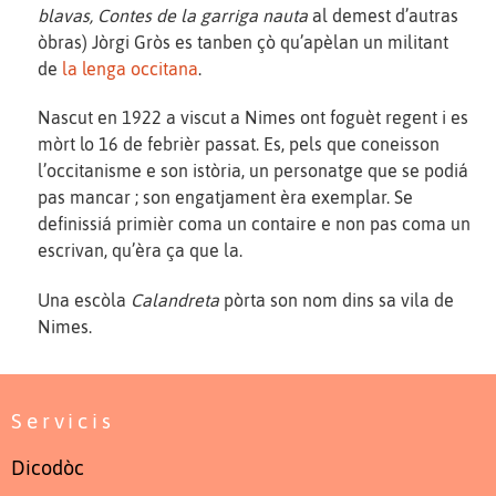
blavas, Contes de la garriga nauta
al demest d’autras
òbras) Jòrgi Gròs es tanben çò qu’apèlan un militant
de
la lenga occitana
.
Nascut en 1922 a viscut a Nimes ont foguèt regent i es
mòrt lo 16 de febrièr passat. Es, pels que coneisson
l’occitanisme e son istòria, un personatge que se podiá
pas mancar ; son engatjament èra exemplar. Se
definissiá primièr coma un contaire e non pas coma un
escrivan, qu’èra ça que la.
Una escòla
Calandreta
pòrta son nom dins sa vila de
Nimes.
Servicis
Dicodòc