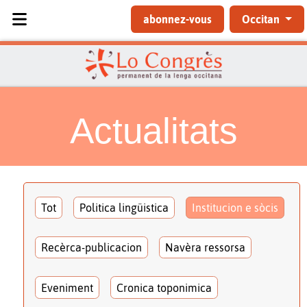
Sélectionnez votre langue
abonnez-vous
Occitan
Actualitats
Tot
Politica lingüistica
Institucion e sòcis
Recèrca-publicacion
Navèra ressorsa
Eveniment
Cronica toponimica