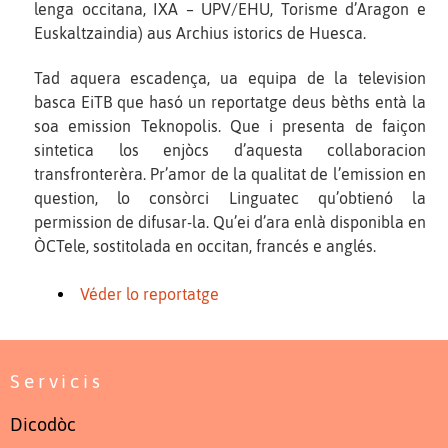
lenga occitana, IXA – UPV/EHU, Torisme d’Aragon e
Euskaltzaindia) aus Archius istorics de Huesca.
Tad aquera escadença, ua equipa de la television
basca EiTB que hasó un reportatge deus bèths entà la
soa emission Teknopolis. Que i presenta de faiçon
sintetica los enjòcs d’aquesta collaboracion
transfronterèra. Pr’amor de la qualitat de l’emission en
question, lo consòrci Linguatec qu’obtienó la
permission de difusar-la. Qu’ei d’ara enlà disponibla en
ÒCTele, sostitolada en occitan, francés e anglés.
Véder lo reportatge
Servicis
Dicodòc