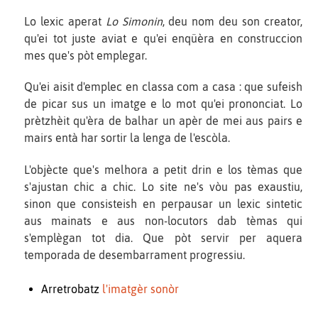
Lo lexic aperat
Lo Simonin
, deu nom deu son creator,
qu'ei tot juste aviat e qu'ei enqüèra en construccion
mes que's pòt emplegar.
Qu'ei aisit d'emplec en classa com a casa : que sufeish
de picar sus un imatge e lo mot qu'ei prononciat. Lo
prètzhèit qu'èra de balhar un apèr de mei aus pairs e
mairs entà har sortir la lenga de l'escòla.
L'objècte que's melhora a petit drin e los tèmas que
s'ajustan chic a chic. Lo site ne's vòu pas exaustiu,
sinon que consisteish en perpausar un lexic sintetic
aus mainats e aus non-locutors dab tèmas qui
s'emplègan tot dia. Que pòt servir per aquera
temporada de desembarrament progressiu.
Arretrobatz
l'imatgèr sonòr