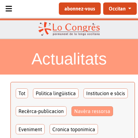
Sélectionnez votre langue
abonnez-vous
Occitan
Actualitats
Tot
Politica lingüistica
Institucion e sòcis
Recèrca-publicacion
Navèra ressorsa
Eveniment
Cronica toponimica