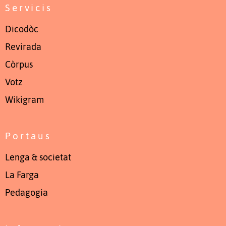
Servicis
Dicodòc
Revirada
Còrpus
Votz
Wikigram
Portaus
Lenga & societat
La Farga
Pedagogia