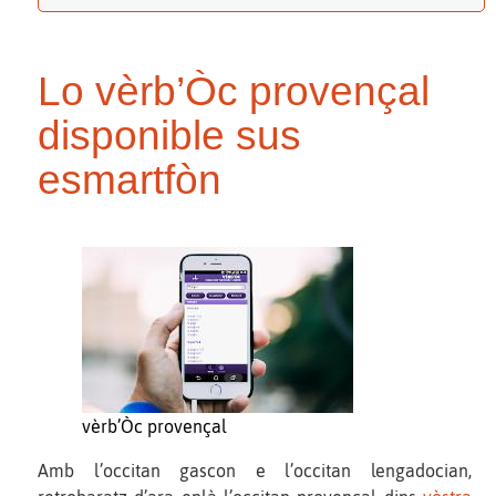
Lo vèrb’Òc provençal
disponible sus
esmartfòn
vèrb’Òc provençal
Amb l’occitan gascon e l’occitan lengadocian,