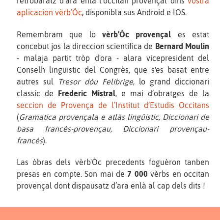
retrobaratz d’ara enlà l’occitan provençal dins
vòstra
aplicacion vèrb’Òc
, disponibla sus Android e IOS.
Remembram que lo
vèrb’Òc provençal
es estat
concebut jos la direccion scientifica de
Bernard Moulin
- malaja partit tròp d'ora - alara vicepresident del
Conselh lingüistic del Congrès, que s'es basat entre
autres sul
Tresor dóu Felibrige
, lo grand diccionari
classic de
Frederic Mistral
, e mai d’obratges de la
seccion de Provença de l’Institut d’Estudis Occitans
(
Gramatica provençala e atlàs lingüistic, Diccionari de
basa francés-provençau, Diccionari provençau-
francés
).
Las òbras dels vèrb'Òc precedents foguèron tanben
presas en compte. Son mai de
7 000
vèrbs en occitan
provençal dont dispausatz d’ara enlà al cap dels dits !