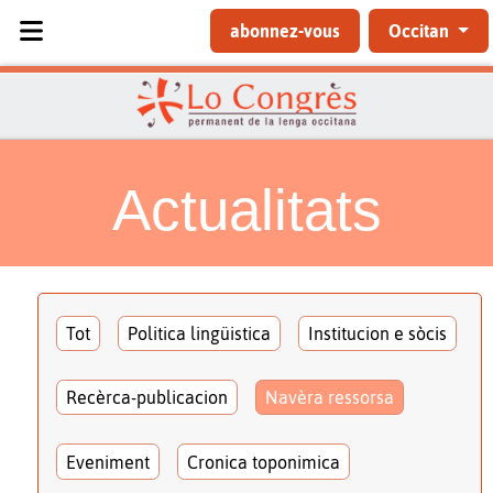
Sélectionnez votre langue
abonnez-vous
Occitan
Actualitats
Tot
Politica lingüistica
Institucion e sòcis
Recèrca-publicacion
Navèra ressorsa
Eveniment
Cronica toponimica