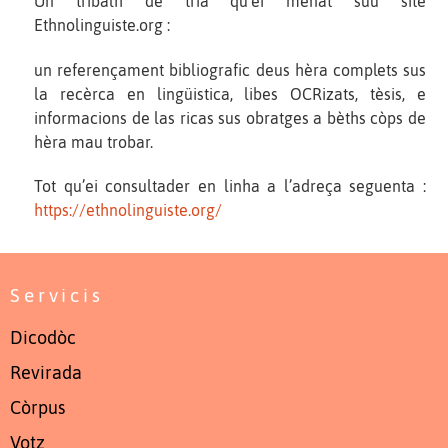
Un tribalh de tria qu’ei menat suu site
Ethnolinguiste.org :
un referençament bibliografic deus hèra complets sus
la recèrca en lingüistica, libes OCRizats, tèsis, e
informacions de las ricas sus obratges a bèths còps de
hèra mau trobar.
Tot qu’ei consultader en linha a l’adreça seguenta :
https://ethnolinguiste.org/
Servicis
Dicodòc
Revirada
Còrpus
Votz