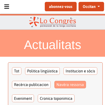
Sélectionnez votre langue
abonnez-vous
Occitan
Actualitats
Tot
Politica lingüistica
Institucion e sòcis
Recèrca-publicacion
Navèra ressorsa
Eveniment
Cronica toponimica