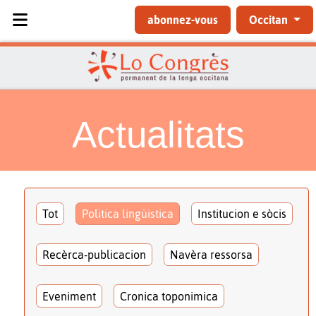
Sélectionnez votre langue
abonnez-vous
Occitan
Actualitats
Tot
Politica lingüistica
Institucion e sòcis
Recèrca-publicacion
Navèra ressorsa
Eveniment
Cronica toponimica