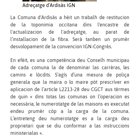
Adreçatge d’Ardisàs IGN
La Comuna d'Ardisàs a hèit un trabalh de restitucion
de la toponimia occitana dins l'encastre de
l'actualizacion de l'adreçatge, au parat de
l’installacion de la fibra. Serà tanben un prumèr
desvolopament de la convencion IGN-Congrès.
En efèit, es una competéncia deu Conselh municipau
de cada comuna la de denominar las carrèras, les
camins e lòcdits. S’agís d’una mesura de poliça
generala que la maira o lo maire pòt prescríver en
aplicacion de l’article L2213-28 deu CGCT aus tèrmes
de quin « dins totas las comunas on l’operacion es
necessària, le numerotatge de las maisons es executat
endeu prumèr còp a la carga de la comuna.
L’entreteng deu numerotatge es a la carga deu
proprietari que se diu conformar a las instruccions
ministerialas ».