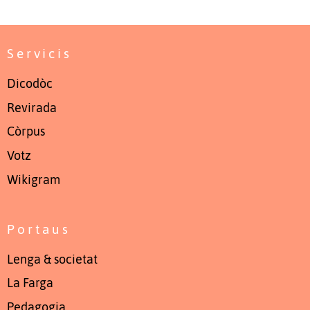
Servicis
Dicodòc
Revirada
Còrpus
Votz
Wikigram
Portaus
Lenga & societat
La Farga
Pedagogia