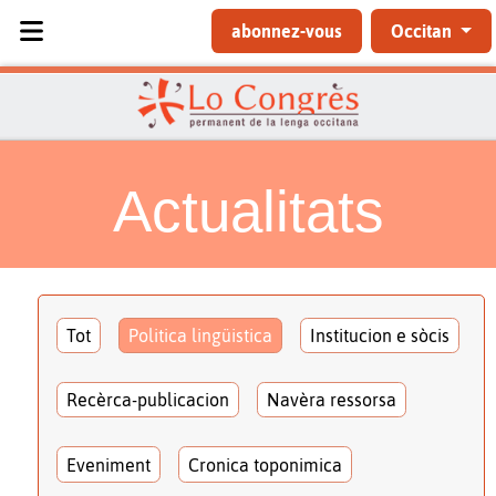
Sélectionnez votre langue
abonnez-vous
Occitan
Actualitats
Tot
Politica lingüistica
Institucion e sòcis
Recèrca-publicacion
Navèra ressorsa
Eveniment
Cronica toponimica