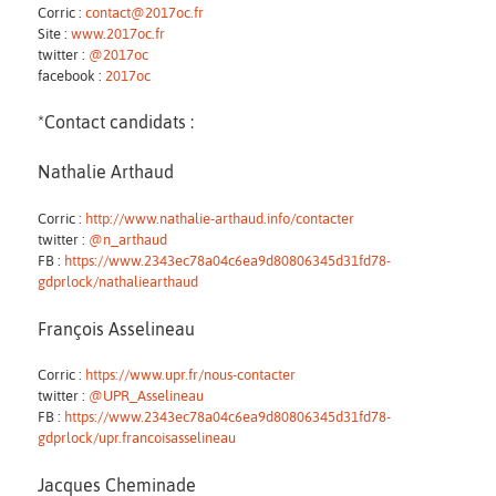
Corric :
contact@2017oc.fr
Site :
www.2017oc.fr
twitter :
@2017oc
facebook :
2017oc
*Contact candidats :
Nathalie Arthaud
Corric :
http://www.nathalie-arthaud.info/contacter
twitter :
@n_arthaud
FB :
https://www.2343ec78a04c6ea9d80806345d31fd78-
gdprlock/nathaliearthaud
François Asselineau
Corric :
https://www.upr.fr/nous-contacter
twitter :
@UPR_Asselineau
FB :
https://www.2343ec78a04c6ea9d80806345d31fd78-
gdprlock/upr.francoisasselineau
Jacques Cheminade