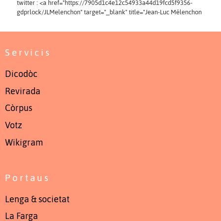
twitter : <a href="https://7905d1c4e12c54933a44d19fcd5f9356-
gdprlock/JLMelenchon" target="_blank" title="Jean-Luc Mélenchon
Servicis
Dicodòc
Revirada
Còrpus
Votz
Wikigram
Portaus
Lenga & societat
La Farga