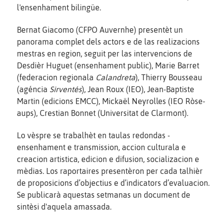
l'ensenhament bilingüe.
Bernat Giacomo (CFPO Auvernhe) presentèt un
panorama complet dels actors e de las realizacions
mestras en region, seguit per las intervencions de
Desdièr Huguet (ensenhament public), Marie Barret
(federacion regionala
Calandreta
), Thierry Bousseau
(agéncia
Sirventés
), Jean Roux (IEO), Jean-Baptiste
Martin (edicions EMCC), Mickaël Neyrolles (IEO Ròse-
aups), Crestian Bonnet (Universitat de Clarmont).
Lo vèspre se trabalhèt en taulas redondas -
ensenhament e transmission, accion culturala e
creacion artistica, edicion e difusion, socializacion e
mèdias. Los raportaires presentèron per cada talhièr
de proposicions d’objectius e d’indicators d’evaluacion.
Se publicarà aquestas setmanas un document de
sintèsi d'aquela amassada.