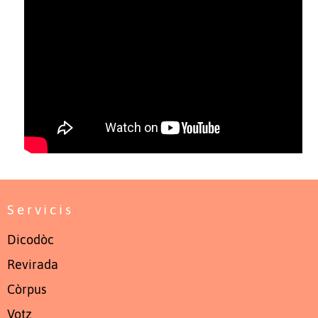
Servicis
Dicodòc
Revirada
Còrpus
Votz