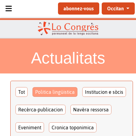
Sélectionnez votre langue
abonnez-vous
Occitan
Actualitats
Tot
Politica lingüistica
Institucion e sòcis
Recèrca-publicacion
Navèra ressorsa
Eveniment
Cronica toponimica