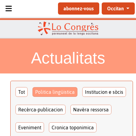
Sélectionnez votre langue
abonnez-vous
Occitan
Actualitats
Tot
Politica lingüistica
Institucion e sòcis
Recèrca-publicacion
Navèra ressorsa
Eveniment
Cronica toponimica