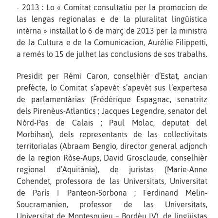
- 2013 : Lo « Comitat consultatiu per la promocion de
las lengas regionalas e de la pluralitat lingüistica
intèrna » installat lo 6 de març de 2013 per la ministra
de la Cultura e de la Comunicacion, Aurélie Filippetti,
a remés lo 15 de julhet las conclusions de sos trabalhs.
Presidit per Rémi Caron, conselhièr d’Estat, ancian
prefècte, lo Comitat s’apevèt s’apevèt sus l’expertesa
de parlamentàrias (Frédérique Espagnac, senatritz
dels Pirenèus-Atlantics ; Jacques Legendre, senator del
Nòrd-Pas de Calais ; Paul Molac, deputat del
Morbihan), dels representants de las collectivitats
territorialas (Abraam Bengio, director general adjonch
de la region Ròse-Aups, David Grosclaude, conselhièr
regional d’Aquitània), de juristas (Marie-Anne
Cohendet, professora de las Universitats, Universitat
de París I Panteon-Sorbona ; Ferdinand Melin-
Soucramanien, professor de las Universitats,
Universitat de Montesquieu – Bordèu IV), de lingüistas