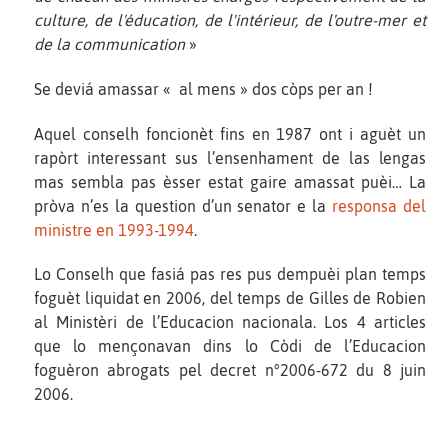
culture, de l'éducation, de l'intérieur, de l'outre-mer et
de la communication
»
Se deviá amassar « al mens » dos còps per an !
Aquel conselh foncionèt fins en 1987 ont i aguèt un
rapòrt interessant sus l’ensenhament de las lengas
mas sembla pas èsser estat gaire amassat puèi… La
pròva n’es la question d’un senator e la
responsa del
ministre en 1993-1994
.
Lo Conselh que fasiá pas res pus dempuèi plan temps
foguèt liquidat en 2006, del temps de Gilles de Robien
al Ministèri de l’Educacion nacionala. Los 4 articles
que lo mençonavan dins lo Còdi de l’Educacion
foguèron abrogats pel decret n°2006-672 du 8 juin
2006.