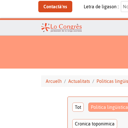
Contactà'ns
Letra de ligason :
Arcuelh
Actualitats
Politicas lingüi
Tot
Politica lingüistica
Cronica toponimica