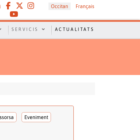
Sélectionnez votre langue
Occitan
Français
SERVICIS
ACTUALITATS
ssorsa
Eveniment