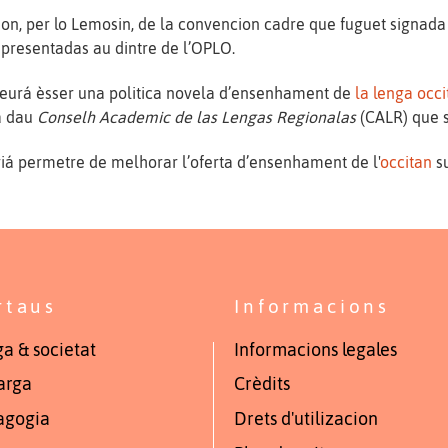
ason, per lo Lemosin, de la convencion cadre que fuguet sign
representadas au dintre de l’OPLO.
eurá èsser una politica novela d’ensenhament de
la lenga occ
a dau
Conselh Academic de las Lengas Regionalas
(CALR) que s
á permetre de melhorar l’oferta d’ensenhament de l'
occitan
su
rtaus
Informacions
a & societat
Informacions legales
arga
Crèdits
agogia
Drets d'utilizacion