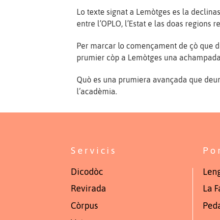
Lo texte signat a Lemòtges es la declin
entre l’OPLO, l’Estat e las doas regions 
Per marcar lo començament de çò que d
prumier còp a Lemòtges una achampad
Quò es una prumiera avançada que deuri
l’acadèmia.
Servicis
Po
Dicodòc
Leng
Revirada
La F
Còrpus
Ped