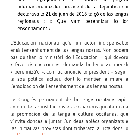
internacionau e deu president de la Republica qui
declarava lo 21 de junh de 2018 tà çò de las lengas
regionaus : « Que vam perennizar lo lor
ensenhament ».
L’Educacion nacionau qu’ei un actor indispensable
entà l’ensenhament de las lengas nostas. Non podem
pas deishar lo ministèri de l’Educacion – qui deveré
« favorizà’u » com ac demanda la lei o au mensh
« perennizà’u », com ac anonciè lo president – seguir
la soa politica actuau dont lo mantien e miaré a
l’eradicacion de l’ensenhament de las lengas nostas.
Le Congrès permanent de la lenga occitana, apèr
comun de las institucions e associacions qui òbran a a
la promocion de la lenga e cultura occitanas, que
v’invita doncas a juntar l’un deus aplècs organizats e
las iniciativas previstas dont trobaratz la lista dens lo