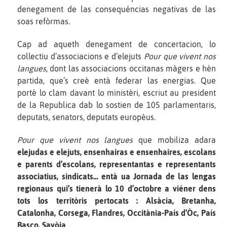
denegament de las consequéncias negativas de las
soas refòrmas.
Cap ad aqueth denegament de concertacion, lo
collectiu d’associacions e d’elejuts
Pour que vivent nos
langues
, dont las associacions occitanas màgers e hèn
partida, que’s creè entà federar las energias. Que
portè lo clam davant lo ministèri, escriut au president
de la Republica dab lo sostien de 105 parlamentaris,
deputats, senators, deputats europèus.
Pour que vivent nos langues
que mobiliza adara
elejudas e elejuts, ensenhairas e ensenhaires, escolans
e parents d’escolans, representantas e representants
associatius, sindicats… entà ua Jornada de las lengas
regionaus qui’s tienerà lo 10 d’octobre a viéner dens
tots los territòris pertocats : Alsàcia, Bretanha,
Catalonha, Corsega, Flandres, Occitània-País d’Òc, País
Basco, Savòia
.