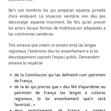
Be’n son nombrós los qui preparan aquesta jornada
d’ara endavant. La situacion sanitària non deu pas
descoratjar aqueste moviment. De fèit, qu’an previst
los actors locaus fòrmas de mobilizacion adaptadas a
las constrentas sanitàrias.
Tots amassa que volem un estatut entà las lengas
regionaus, l’extension deu lor ensenhament e lo lor
desvolopament capvath l’espaci public. Demandem
amassa lo respècte
de la Constitucion qui las defineish com patrimòni
de França,
de la lei qui precisa que « deu fèit d’apartiéner au
patrimòni de França las lengas e culturas
regionaus, lo lor ensenhament que’n serà
favorizat... »
deus engatjaments de França a pagèra