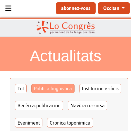
Sélectionnez votre langue
abonnez-vous
Occitan
Actualitats
Tot
Politica lingüistica
Institucion e sòcis
Recèrca-publicacion
Navèra ressorsa
Eveniment
Cronica toponimica